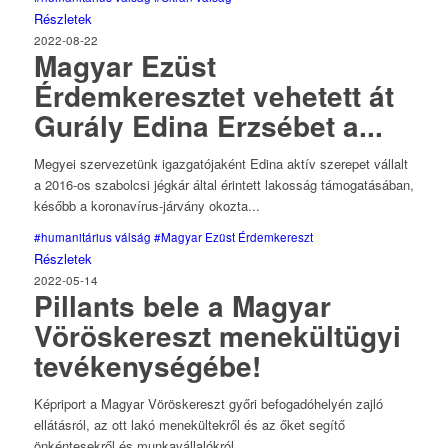
Részletek
2022-08-22
Magyar Ezüst
Érdemkeresztet vehetett át
Gurály Edina Erzsébet a...
Megyei szervezetünk igazgatójaként Edina aktív szerepet vállalt
a 2016-os szabolcsi jégkár által érintett lakosság támogatásában,
később a koronavírus-járvány okozta...
#humanitárius válság
#Magyar Ezüst Érdemkereszt
Részletek
2022-05-14
Pillants bele a Magyar
Vöröskereszt menekültügyi
tevékenységébe!
Képriport a Magyar Vöröskereszt győri befogadóhelyén zajló
ellátásról, az ott lakó menekültekről és az őket segítő
önkéntesekről és munkavállalókról.