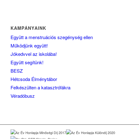
KAMPÁNYAINK
Együtt a menstruációs szegénység ellen
Működjünk együtt!
Jókedvvel az iskolába!
Együtt segítünk!
BESZ
Hétcsoda Élménytábor
Felkészülten a katasztrófákra
Véradóbusz