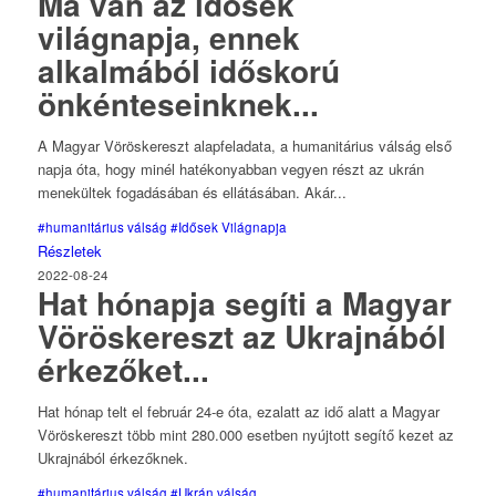
Ma van az idősek
világnapja, ennek
alkalmából időskorú
önkénteseinknek...
A Magyar Vöröskereszt alapfeladata, a humanitárius válság első
napja óta, hogy minél hatékonyabban vegyen részt az ukrán
menekültek fogadásában és ellátásában. Akár...
#humanitárius válság
#Idősek Világnapja
Részletek
2022-08-24
Hat hónapja segíti a Magyar
Vöröskereszt az Ukrajnából
érkezőket...
Hat hónap telt el február 24-e óta, ezalatt az idő alatt a Magyar
Vöröskereszt több mint 280.000 esetben nyújtott segítő kezet az
Ukrajnából érkezőknek.
#humanitárius válság
#Ukrán válság