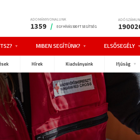
ADOMÁNYVONALUNK
ADÓSZÁMU
1359
/
19002
EGY HÍVÁS 500 FT SEGÍTSÉG
TSZ?
MIBEN SEGÍTÜNK?
ELSŐSEGÉLY
ések
Hírek
Kiadványaink
Ifjúság