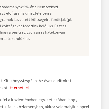
nzadományok 9%-át a Nemzetközi
szt előírásainak megfelelően a
gramok közvetett költségeire fordítjuk (pl.
i költségeket fedezünk belőlük). Ez teszi
 hogy a segítség gyorsan és hatékonyan
on a rászorulókhoz.
 Kft. könyvvizsgálja. Az éves auditokat
unkat
itt érheti el
.
 fel a közleményben egy-két szóban, hogy
ik fel a közleményben, akkor valamelyik alapcél