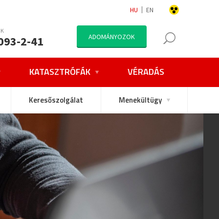
HU
EN
NK
ADOMÁNYOZOK
093-2-41
KATASZTRÓFÁK
VÉRADÁS
Keresőszolgálat
Menekültügy