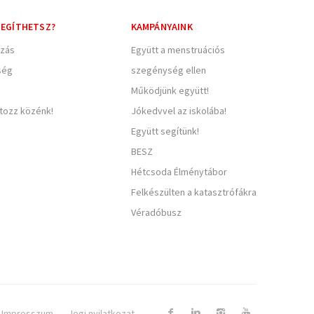
EGÍTHETSZ?
KAMPÁNYAINK
zás
Együtt a menstruációs
ség
szegénység ellen
Működjünk együtt!
rtozz közénk!
Jókedvvel az iskolába!
Együtt segítünk!
BESZ
Hétcsoda Élménytábor
Felkészülten a katasztrófákra
Véradóbusz
Impresszum
Jogi nyilatkozat