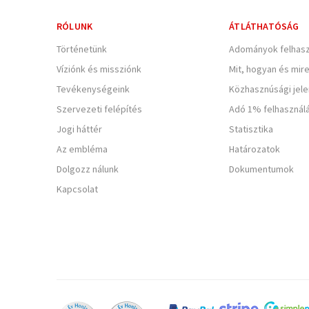
RÓLUNK
ÁTLÁTHATÓSÁG
Történetünk
Adományok felhasz
Víziónk és missziónk
Mit, hogyan és mir
Tevékenységeink
Közhasznúsági jel
Szervezeti felépítés
Adó 1% felhasznál
Jogi háttér
Statisztika
Az embléma
Határozatok
Dolgozz nálunk
Dokumentumok
Kapcsolat