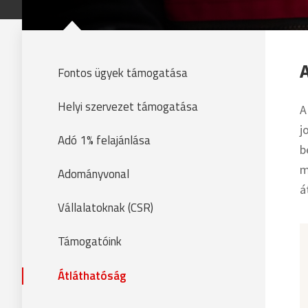
Fontos ügyek támogatása
Helyi szervezet támogatása
A
j
Adó 1% felajánlása
b
m
Adományvonal
á
Vállalatoknak (CSR)
Támogatóink
Átláthatóság