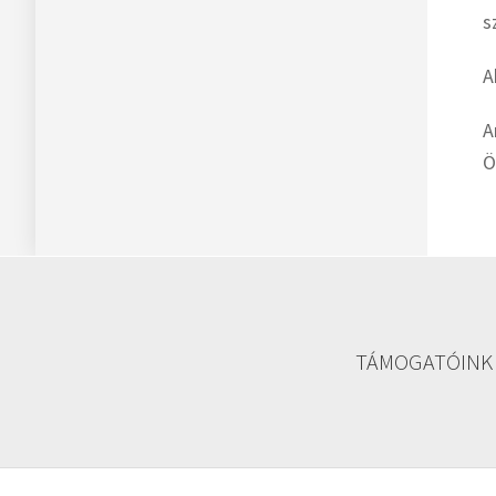
s
A
A
Ö
TÁMOGATÓINK