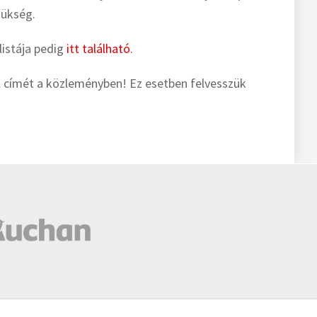
zükség.
 listája pedig
itt található
.
l címét a közleményben! Ez esetben felvesszük