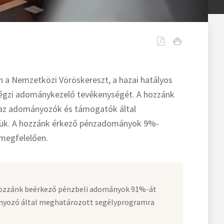
n a Nemzetközi Vöröskereszt, a hazai hatályos
 végzi adománykezelő tevékenységét. A hozzánk
 az adományozók és támogatók által
jük. A hozzánk érkező pénzadományok 9%-
 megfelelően.
ozzánk beérkező pénzbeli adományok 91%-át
nyozó által meghatározott segélyprogramra