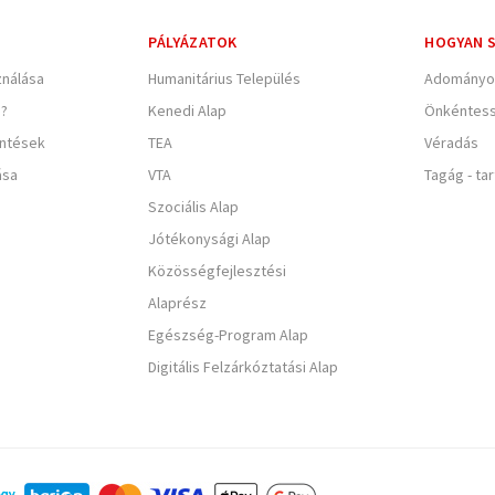
PÁLYÁZATOK
HOGYAN S
nálása
Humanitárius Település
Adományo
e?
Kenedi Alap
Önkéntes
entések
TEA
Véradás
ása
VTA
Tagág - ta
Szociális Alap
Jótékonysági Alap
Közösségfejlesztési
Alaprész
Egészség-Program Alap
Digitális Felzárkóztatási Alap