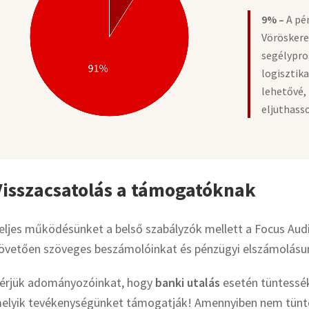
9% –
A pé
Vöröskere
segélypro
logisztika
lehetővé,
eljuthass
Visszacsatolás a támogatóknak
eljes működésünket a belső szabályzók mellett a Focus Audit
övetően szöveges beszámolóinkat és pénzügyi elszámolás
érjük adományozóinkat, hogy
banki utalás
esetén tüntessék
elyik tevékenységünket támogatják! Amennyiben nem tüntet