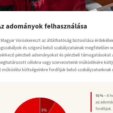
Az adományok felhasználása
 Magyar Vöröskereszt az átláthatóság biztosítása érdekébe
ogszabályok és szigorú belső szabályzatainak megfelelően
eérkező pénzbeli adományokat és pénzbeli támogatásokat
eghatározott célokra vagy szervezeteink működésére költ
t működési költségeinkre fordítjuk belső szabályzatunknak
91%
– A h
az adomá
fordítjuk.