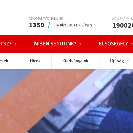
ADOMÁNYVONALUNK
ADÓSZÁMU
1359
/
19002
EGY HÍVÁS 500 FT SEGÍTSÉG
TSZ?
MIBEN SEGÍTÜNK?
ELSŐSEGÉLY
ések
Hírek
Kiadványaink
Ifjúság