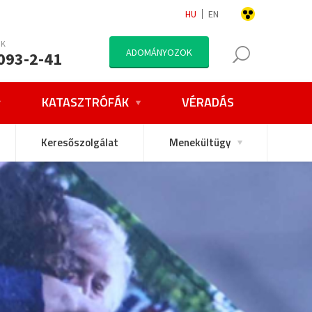
HU
EN
NK
ADOMÁNYOZOK
093-2-41
KATASZTRÓFÁK
VÉRADÁS
Keresőszolgálat
Menekültügy