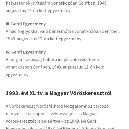
helyzetének javítására vonatkozóan Genfben, 1949.
augusztus 12-én kelt egyezmény
III. Genfi Egyezmény
A hadifoglyokkal való bánásmódra vonatkozóan Genfben,
1949. augusztus 12-én kelt egyezmény
IV. Genfi Egyezmény
A polgári lakosság háború idején való védelmére
vonatkozóan Genfben, 1949. augusztus 12-én kelt
egyezmény
1993. évi XL tv. a Magyar Vöröskeresztről
A Vöröskereszt/Vörösfélhold Mozgalomhoz tartozó
nemzeti társaságok tevékenységét – a Magyar
Vöröskeresztét is beleértve – az 1949. évi Genfi
Egyezmények, azok 1977. évi Kiegészítő Jegyzőkönyvei,