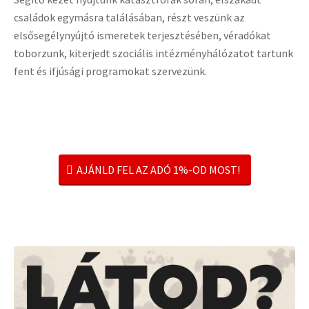
családok egymásra találásában, részt veszünk az
elsősegélynyújtó ismeretek terjesztésében, véradókat
toborzunk, kiterjedt szociális intézményhálózatot tartunk
fent és ifjúsági programokat szervezünk.
AJÁNLD FEL AZ ADÓ 1%-OD MOST!