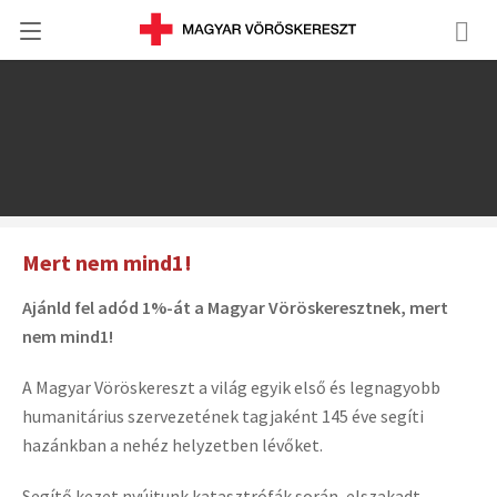
Mert nem mind1!
Ajánld fel adód 1%-át a Magyar Vöröskeresztnek, mert
nem mind1!
A Magyar Vöröskereszt a világ egyik első és legnagyobb
humanitárius szervezetének tagjaként 145 éve segíti
hazánkban a nehéz helyzetben lévőket.
Segítő kezet nyújtunk katasztrófák során, elszakadt