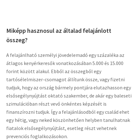
Miképp hasznosul az általad felajánlott
összeg?
A felajánlható személyi jövedelemadó egy százaléka az
átlagos kenyérkeresők vonatkozásában 5.000 és 15.000
forint között alakul. Ebből az összegből egy
tartósélelmiszer-csomagot állítunk össze, vagy fizetni
tudjuk, hogy az ország bármely pontjára elutazhasson egy
elsősegélynyújtást oktató szakember, de akár egy baleseti
szimulációban részt vevő önkéntes képzését is
finanszírozni tudjuk. Így a felajánlásodból egy család ehet
egy hétig, vagy neked köszönhetően helyben tanulhatnak
fiatalok elsősegélynyújtást, esetleg részt vehetnek
prevenciós foglalkozásokon.