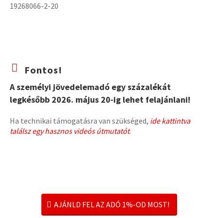
19268066-2-20
Fontos!
A személyi jövedelemadó egy százalékát
legkésőbb 2026. május 20-ig lehet felajánlani!
Ha technikai támogatásra van szükséged,
ide kattintva
találsz egy hasznos videós útmutatót
.
AJÁNLD FEL AZ ADÓ 1%-OD MOST!