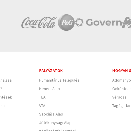
PÁLYÁZATOK
HOGYAN S
nálása
Humanitárius Település
Adományo
e?
Kenedi Alap
Önkéntes
entések
TEA
Véradás
ása
VTA
Tagág - ta
Szociális Alap
Jótékonysági Alap
Közösségfejlesztési