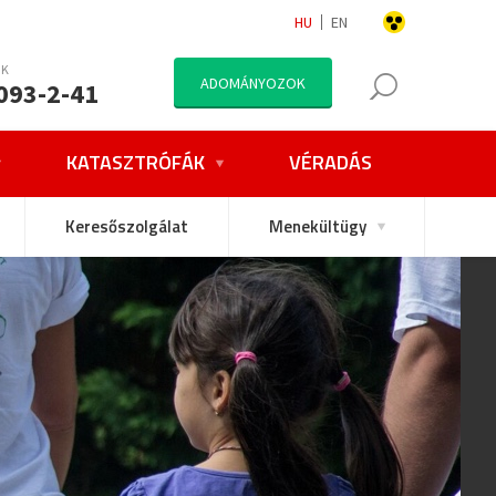
HU
EN
NK
ADOMÁNYOZOK
093-2-41
KATASZTRÓFÁK
VÉRADÁS
Keresőszolgálat
Menekültügy