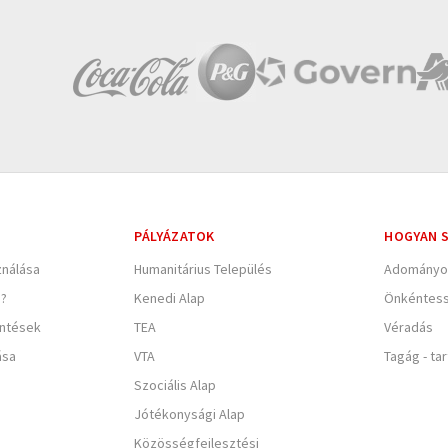
PÁLYÁZATOK
HOGYAN S
nálása
Humanitárius Település
Adományo
e?
Kenedi Alap
Önkéntes
entések
TEA
Véradás
ása
VTA
Tagág - ta
Szociális Alap
Jótékonysági Alap
Közösségfejlesztési