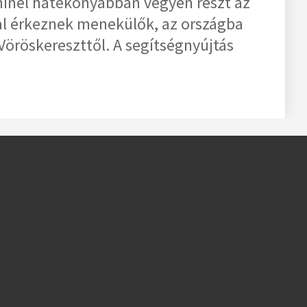
 minél hatékonyabban vegyen részt az
al érkeznek menekülők, az országba
Vöröskereszttől. A segítségnyújtás