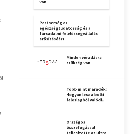
van
k
s
Partnerség az
egészségtudatosság és a
társadalmi felelősségvállalás
erősítéséért
Minden véradásra
szükség van
ől
Több mint maradék:
Hogyan lesz a bolti
feleslegből valódi...
a
Országos
összefogással
teljesítette az Ultra