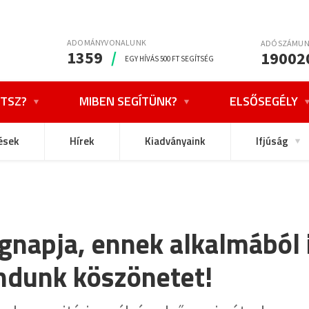
ADOMÁNYVONALUNK
ADÓSZÁMU
1359
/
19002
EGY HÍVÁS 500 FT SEGÍTSÉG
TSZ?
MIBEN SEGÍTÜNK?
ELSŐSEGÉLY
ések
Hírek
Kiadványaink
Ifjúság
ágnapja, ennek alkalmából
dunk köszönetet!