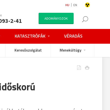
HU
EN
NK
ADOMÁNYOZOK
093-2-41
KATASZTRÓFÁK
VÉRADÁS
Keresőszolgálat
Menekültügy
 időskorú