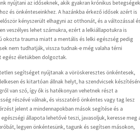
nk nyújtani az időseknek, akik gyakran krónikus betegsége
hoz és önkénteseinkhez. A hazánkba érkező idősek azért is
lőször kényszerült elhagyni az otthonát, és a változással é
n veszélyes lehet számukra, ezért a lelkiállapotukra is
ú okozta trauma miatt a mentális és lelki egészség pedig
ősek nem tudhatják, vissza tudnak-e még valaha térni
rt egész életükben dolgoztak.
tetlen segítséget nyújtanak a vöröskeresztes önkéntesek,
elkesen és kitartóan állnak helyt, ha szendvicsek készítésér
ről van szó, így ők is hatékonyan vehetnek részt a
ség részévé válnak, és visszatérő önkéntes vagy tag lesz
jóérzést jelent a mindennapokban mások segítése és a
egészségi állapota lehetővé teszi, javasoljuk, keresse meg 
 próbát, legyen önkéntesünk, tagunk és segítsen másokon,