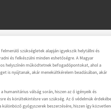
 felmerülő szükségletek alapján igyekszik helytállni és
radni és felkészülni minden eshetőségre. A Magyar
mos helyszínén működtetnek befogadópontokat, ahol a
séget is nyújtanak, akár menekültkérelem beadásában, akár
 a humanitárius válság során, hiszen az ő igényeik és
sre és körültekintésre van szükség. Az ő védelmük érdekéb
a különböző gyógyszerek beszerzésére, hiszen így közvetlen