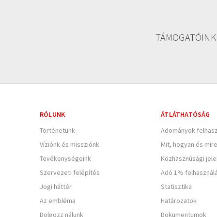
TÁMOGATÓINK
RÓLUNK
ÁTLÁTHATÓSÁG
Történetünk
Adományok felhasz
Víziónk és missziónk
Mit, hogyan és mir
Tevékenységeink
Közhasznúsági jel
Szervezeti felépítés
Adó 1% felhasznál
Jogi háttér
Statisztika
Az embléma
Határozatok
Dolgozz nálunk
Dokumentumok