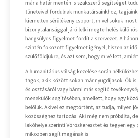
már a határ mentén is szakszerű segítséget tudu
tüneteivel fordulnak munkatársainkhoz, tagjaink
kiemelten sérülékeny csoport, mivel sokuk most e
bizonytalansággal járó lelki megterhelés különöse
hangsúlyos figyelmet fordít a szervezet. A hábor
szintén fokozott figyelmet igényel, hiszen az id
szülőföldjükre, és azt sem, hogy mivé lett, amié
A humanitárius válság kezelése során nélkülözhe
tagok, akik között sokan már nyugdíjasok. Ők is l
és osztásáról vagy bármi más segítő tevékenység
menekülők segítésében, amellett, hogy egy közös
belőlük. Akivel ez megtörtént, az tudja, milyen 
közösséghez tartozás. Aki még nem próbálta, de 
lakóhelye szerinti Vöröskeresztet és tegyen egy
miközben segít magának is.