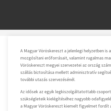
A Magyar Vöröskereszt a jelenlegi helyzetben is a
mozgósítani erőforrásait, valamint rugalmas ma
Vöröskereszt megyei szervezetei az ország szá
szállás biztosítása mellett adminisztratív segít
további utazás szervezésénél.
Az idősek az egyik legkiszolgáltatottabb csoport
szükségleteik kielégítéséhez nagyobb odafigyelé
a Magyar Vöröskereszt kiemelt figyelmet fordít 