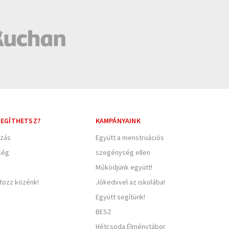
EGÍTHETSZ?
KAMPÁNYAINK
zás
Együtt a menstruációs
ség
szegénység ellen
Működjünk együtt!
rtozz közénk!
Jókedvvel az iskolába!
Együtt segítünk!
BESZ
Hétcsoda Élménytábor