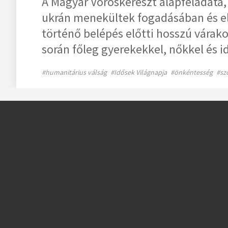
A Magyar Vöröskereszt alapfeladata,
ukrán menekültek fogadásában és el
történő belépés előtti hosszú várak
során főleg gyerekekkel, nőkkel és i
#humanitárius válság
#Idősek Világnapja
#önkéntesség
#szo