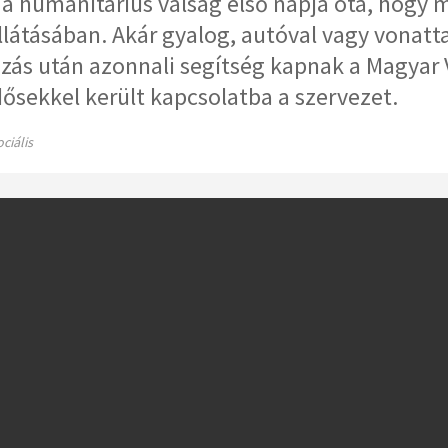
 a humanitárius válság első napja óta, hogy
látásában. Akár gyalog, autóval vagy vonatt
ozás után azonnali segítség kapnak a Magyar 
dősekkel került kapcsolatba a szervezet.
ciális