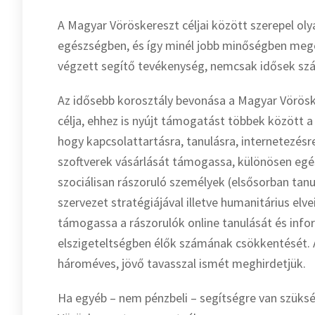
A Magyar Vöröskereszt céljai között szerepel oly
egészségben, és így minél jobb minőségben meg
végzett segítő tevékenység, nemcsak idősek sz
Az idősebb korosztály bevonása a Magyar Vörösk
célja, ehhez is nyújt támogatást többek között a 
hogy kapcsolattartásra, tanulásra, internetezésr
szoftverek vásárlását támogassa, különösen egész
szociálisan rászoruló személyek (elsősorban tan
szervezet stratégiájával illetve humanitárius elve
támogassa a rászorulók online tanulását és inform
elszigeteltségben élők számának csökkentését. A
hároméves, jövő tavasszal ismét meghirdetjük.
Ha egyéb – nem pénzbeli – segítségre van szükség