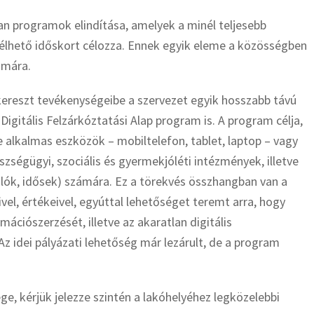
an programok elindítása, amelyek a minél teljesebb
élhető időskort célozza. Ennek egyik eleme a közösségben
ámára.
ereszt tevékenységeibe a szervezet egyik hosszabb távú
Digitális Felzárkóztatási Alap program is. A program célja,
e alkalmas eszközök – mobiltelefon, tablet, laptop – vagy
ségügyi, szociális és gyermekjóléti intézmények, illetve
ulók, idősek) számára. Ez a törekvés összhangban van a
ivel, értékeivel, egyúttal lehetőséget teremt arra, hogy
ációszerzését, illetve az akaratlan digitális
z idei pályázati lehetőség már lezárult, de a program
e, kérjük jelezze szintén a lakóhelyéhez legközelebbi