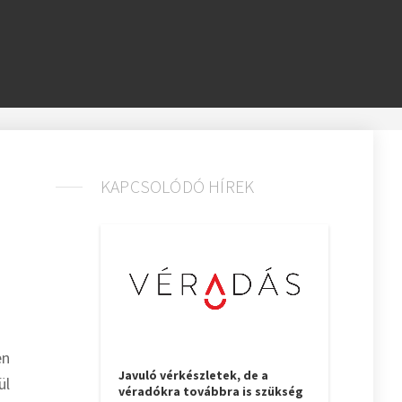
KAPCSOLÓDÓ HÍREK
en
Javuló vérkészletek, de a
ül
véradókra továbbra is szükség