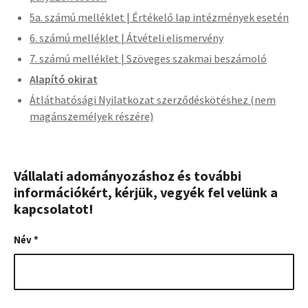
5a. számú melléklet | Értékelő lap intézmények esetén
6. számú melléklet | Átvételi elismervény
7. számú melléklet | Szöveges szakmai beszámoló
Alapító okirat
Átláthatósági Nyilatkozat szerződéskötéshez (nem
magánszemélyek részére)
Vállalati adományozáshoz és további
információkért, kérjük, vegyék fel velünk a
kapcsolatot!
Név
*