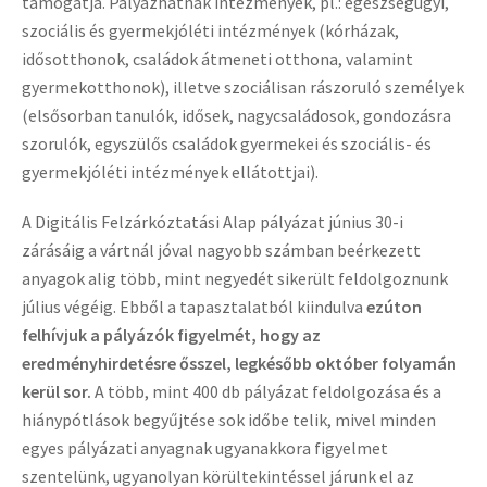
támogatja. Pályázhatnak intézmények, pl.: egészségügyi,
szociális és gyermekjóléti intézmények (kórházak,
idősotthonok, családok átmeneti otthona, valamint
gyermekotthonok), illetve szociálisan rászoruló személyek
(elsősorban tanulók, idősek, nagycsaládosok, gondozásra
szorulók, egyszülős családok gyermekei és szociális- és
gyermekjóléti intézmények ellátottjai).
A
Digitális Felzárkóztatási Alap pályázat
június 30-i
zárásáig a vártnál jóval nagyobb számban beérkezett
anyagok alig több, mint negyedét sikerült feldolgoznunk
július végéig. Ebből a tapasztalatból kiindulva
ezúton
felhívjuk a
pályázók figyelmét, hogy az
eredményhirdetésre ősszel, legkésőbb október folyamán
kerül sor.
A több, mint 400 db pályázat feldolgozása és a
hiánypótlások begyűjtése sok időbe telik, mivel minden
egyes pályázati anyagnak ugyanakkora figyelmet
szentelünk, ugyanolyan körültekintéssel járunk el az