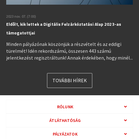
2023 nov. 07. (7:00)
Eldőlt, kik lettek a Digitális Felzárkóztatási Alap 2023-as
támogatottjai
Minden pályázónak köszönjük a részvételt és az eddigi
türelmét! Idén rekordszámú, összesen 443 számú
jelentkezést regisztráltunk! Annak érdekében, hogy minél...
TOVÁBBI HÍREK
RÓLUNK
ÁTLÁTHATÓSÁG
PÁLYÁZATOK