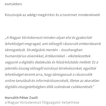
esetükben.
Köszönjük az addigi megértést és a türelmet mindenkinek!
„A Magyar Vöröskereszt minden olyan elvi és gyakorlati
lehetőséget megragad, ami elősegíti rászoruló embertásaink
támogatását. Stratégiánk mentén – összhangban
humanitárius elveinkkel, értékeinkkel – elkötelezettek
vagyunk a digitális átalakulás és felzárkóztatás mellett. Ez a
jelentős összeg elősegíti ezirányú törekvésünket, egyúttal
lehetőséget teremt arra, hogy támogassuk a rászorulók
online tanulását és információszerzését, illetve az akaratlan
digitális elszigeteltségben élők számának csökkentését.”
Horváth Péter Zsolt
a Magyar Vöröskereszt főigazgató-helyettese