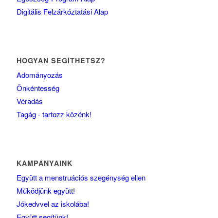
Digitális Felzárkóztatási Alap
HOGYAN SEGÍTHETSZ?
Adományozás
Önkéntesség
Véradás
Tagág - tartozz közénk!
KAMPÁNYAINK
Együtt a menstruációs szegénység ellen
Működjünk együtt!
Jókedvvel az iskolába!
Együtt segítünk!