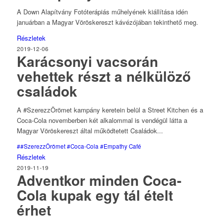
A Down Alapítvány Fotóterápiás műhelyének kiállítása idén
januárban a Magyar Vöröskereszt kávézójában tekinthető meg.
Részletek
2019-12-06
Karácsonyi vacsorán
vehettek részt a nélkülöző
családok
A #SzerezzÖrömet kampány keretein belül a Street Kitchen és a
Coca-Cola novemberben két alkalommal is vendégül látta a
Magyar Vöröskereszt által működtetett Családok...
##SzerezzÖrömet
#Coca-Cola
#Empathy Café
Részletek
2019-11-19
Adventkor minden Coca-
Cola kupak egy tál ételt
érhet