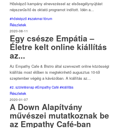
Hősképző kampány elnevezéssel az elsősegélynyújtást
népszerűsítő és oktató programot indított. Idén a...
#hősképző
#szakmai fórum
Részletek
2020-08-11
Egy csésze Empátia –
Életre kelt online kiállítás
az...
Az Empathy Cafe & Bistro által szervezett online közösségi
kiállítás most élőben is megtekinhető augusztus 10-től
szeptember végéig a kávézóban. A kiállítás az...
#2. születésnap
#Empathy Café
#kiállítás
Részletek
2020-01-07
A Down Alapítvány
művészei mutatkoznak be
az Empathy Café-ban