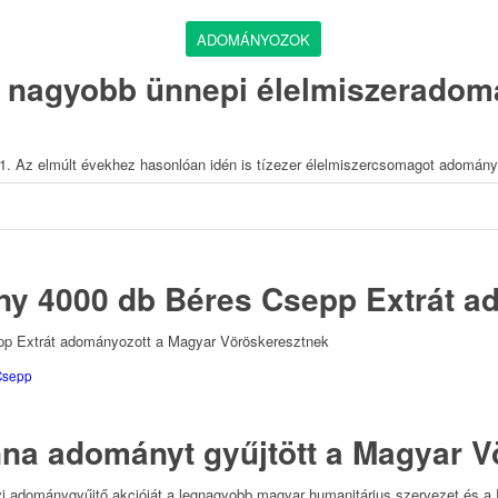
ADOMÁNYOZOK
l nagyobb ünnepi élelmiszeradom
z elmúlt évekhez hasonlóan idén is tízezer élelmiszercsomagot adomány
ny 4000 db Béres Csepp Extrát ad
pp Extrát adományozott a Magyar Vöröskeresztnek
Csepp
nna adományt gyűjtött a Magyar Vö
nyi adománygyűjtő akcióját a legnagyobb magyar humanitárius szervezet és