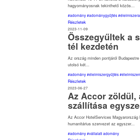
hagyományosnak tekinthető közös...
#adomány
#adománygyűjtés
#élelmiszer
Részletek
2023-11-09
Összegyűltek a s
tél kezdetén
Az ország minden pontjáról Budapestre 
utolsó két...
#adomány
#élelmiszergyűjtés
#élelmisze
Részletek
2023-06-27
Az Accor zöldül
szállítása egysz
Az Accor HotelServices Magyarország 
humanitárius szervezet az egyszer...
#adomány
#vállalati adomány