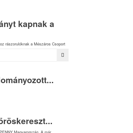
ányt kapnak a
oz rászorulóknak a Mészáros Csoport
ományozott...
röskereszt...
 a PENNY Magyarország. A már