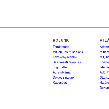
RÓLUNK
ÁTL
Történetünk
Adom
Víziónk és missziónk
felhas
Tevékenységeink
Mit, h
Szervezeti felépítés
Közha
Jogi háttér
jelent
Az embléma
Adó 1
Dolgozz nálunk
Statis
Kapcsolat
Határ
Dokum