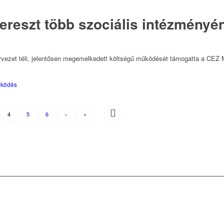
reszt több szociális intézményén
ezet téli, jelentősen megemelkedett költségű működését támogatta a CEZ Ma
űködés
5
6
›
»
4