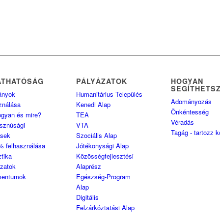
ÁTHATÓSÁG
PÁLYÁZATOK
HOGYAN
SEGÍTHETS
ányok
Humanitárius Település
Adományozás
ználása
Kenedi Alap
Önkéntesség
ogyan és mire?
TEA
Véradás
sznúsági
VTA
Tagág - tartozz 
ések
Szociális Alap
% felhasználása
Jótékonysági Alap
ztika
Közösségfejlesztési
ozatok
Alaprész
entumok
Egészség-Program
Alap
Digitális
Felzárkóztatási Alap