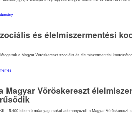
adomány
zociális és élelmiszermentési koo
látogattak a Magyar Vöröskereszt szociális és élelmiszermentési koordinátor
rmentés
, a Magyar Vöröskereszt élelmis
erűsödik
Kft. 15.400 lebomló műanyag zsákot adományozott a Magyar Vöröskereszt 