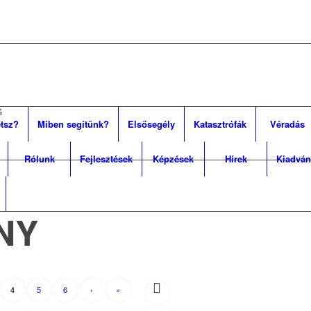
G
tsz?
Miben segítünk?
Elsősegély
Katasztrófák
Véradás
Rólunk
Fejlesztések
Képzések
Hírek
Kiadván
NY
5
6
›
»
4