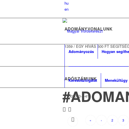
hu
en
ADOMÁNYVONALUNK
1359
/
EGY HÍVÁS 500 FT SEGÍTSÉ
Adományozás
Hogyan segíthe
————————————————
ADÓSZÁMUNK
Keresőszolgálat
Menekültügy
#ADOMA
19002093-2-41
«
‹
2
3