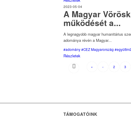
Részletek
2023-05-04
A Magyar Vöröske
működését a...
A legnagyobb magyar humanitárius szerv
adománya révén a Magyar...
#adomány
#CEZ Magyarország
#együttm
Részletek
«
‹
2
3
TÁMOGATÓINK