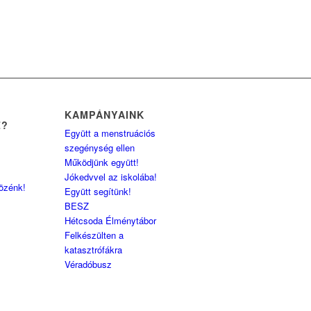
KAMPÁNYAINK
Z?
Együtt a menstruációs
szegénység ellen
Működjünk együtt!
Jókedvvel az iskolába!
közénk!
Együtt segítünk!
BESZ
Hétcsoda Élménytábor
Felkészülten a
katasztrófákra
Véradóbusz