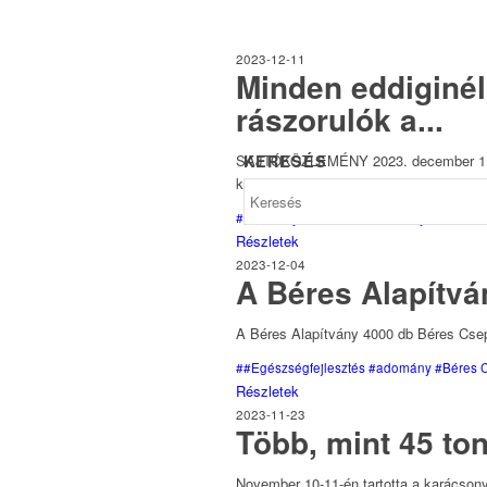
2023-12-11
Minden eddiginé
rászorulók a...
KERESÉS
SAJTÓKÖZLEMÉNY 2023. december 11. A
karitatív tevékenységét...
#adomány
#élelmiszeradomány
Részletek
2023-12-04
A Béres Alapítvá
A Béres Alapítvány 4000 db Béres Cse
##Egészségfejlesztés
#adomány
#Béres 
Részletek
2023-11-23
Több, mint 45 to
November 10-11-én tartotta a karácso