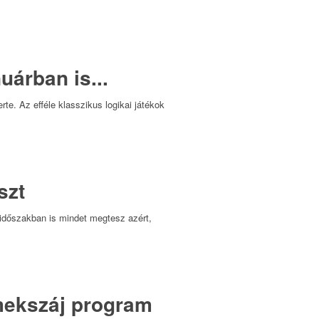
árban is...
te. Az efféle klasszikus logikai játékok
szt
dőszakban is mindet megtesz azért,
mekszáj program