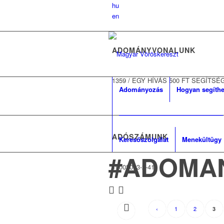
hu
en
ADOMÁNYVONALUNK
1359
/
EGY HÍVÁS 500 FT SEGÍTSÉ
Adományozás
Hogyan segíthe
————————————————
ADÓSZÁMUNK
Keresőszolgálat
Menekültügy
#ADOMA
19002093-2-41
‹
1
2
3