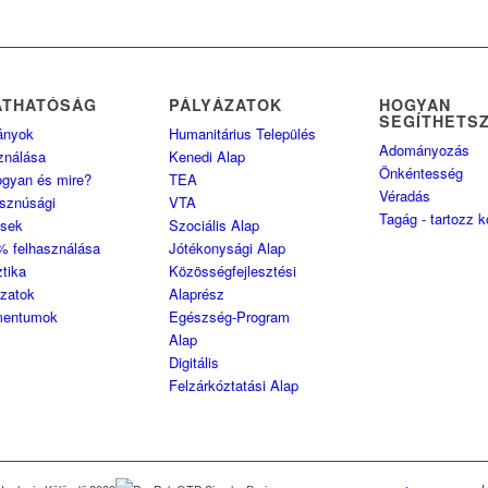
ÁTHATÓSÁG
PÁLYÁZATOK
HOGYAN
SEGÍTHETS
ányok
Humanitárius Település
Adományozás
ználása
Kenedi Alap
Önkéntesség
ogyan és mire?
TEA
Véradás
sznúsági
VTA
Tagág - tartozz 
ések
Szociális Alap
% felhasználása
Jótékonysági Alap
ztika
Közösségfejlesztési
ozatok
Alaprész
entumok
Egészség-Program
Alap
Digitális
Felzárkóztatási Alap