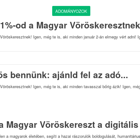
ADOMÁNYOZOK
ó 1%-od a Magyar Vöröskeresztnek,
Vöröskeresztnek! Igen, még te is, aki minden január 2-án elmegy vért adni! Ige
s bennünk: ajánld fel az adó...
Vöröskeresztnek! Igen, még te is, aki minden tavasszal bőrig ázik! Igen, még 
 a Magyar Vöröskereszt a digitális 
en a magyarok életében, segíti a hazai rászorulók boldogulását, humanitáriu