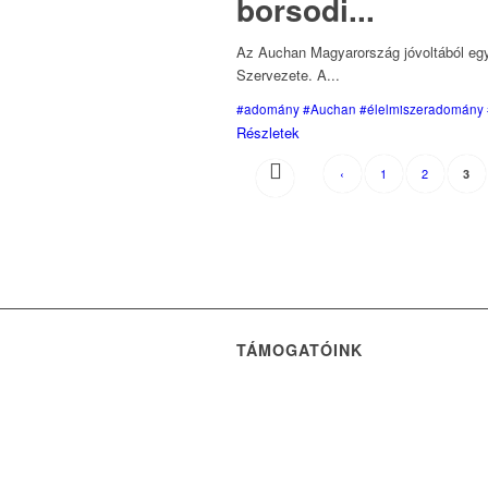
borsodi...
Az Auchan Magyarország jóvoltából egy
Szervezete. A...
#adomány
#Auchan
#élelmiszeradomány
Részletek
‹
1
2
3
TÁMOGATÓINK