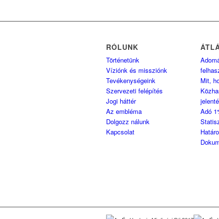
RÓLUNK
ÁTL
Történetünk
Adom
Víziónk és missziónk
felhas
Tevékenységeink
Mit, h
Szervezeti felépítés
Közha
Jogi háttér
jelent
Az embléma
Adó 1
Dolgozz nálunk
Statis
Kapcsolat
Határ
Dokum