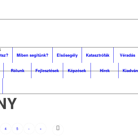
G
tsz?
Miben segítünk?
Elsősegély
Katasztrófák
Véradás
Rólunk
Fejlesztések
Képzések
Hírek
Kiadván
NY
4
5
›
»