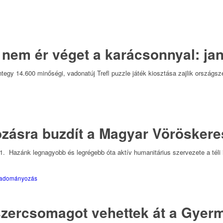
em ér véget a karácsonnyal: janu
gy 14.600 minőségi, vadonatúj Trefl puzzle játék kiosztása zajlik országszer
zásra buzdít a Magyar Vöröskere
zánk legnagyobb és legrégebb óta aktív humanitárius szervezete a téli i
 adományozás
szercsomagot vehettek át a Gyer