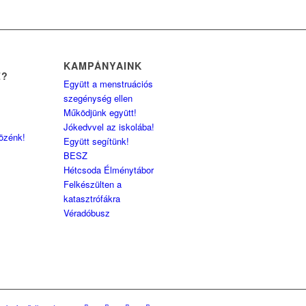
KAMPÁNYAINK
Z?
Együtt a menstruációs
szegénység ellen
Működjünk együtt!
Jókedvvel az iskolába!
közénk!
Együtt segítünk!
BESZ
Hétcsoda Élménytábor
Felkészülten a
katasztrófákra
Véradóbusz