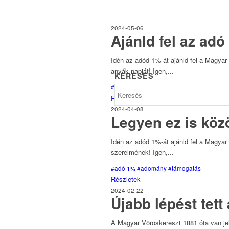
2024-05-06
Ajánld fel az ad
Idén az adód 1%-át ajánld fel a Magyar 
anyák napját! Igen,...
KERESÉS
#adó 1%
#adomány
#támogatás
Részletek
2024-04-08
Legyen ez is közö
Idén az adód 1%-át ajánld fel a Magyar 
szerelmének! Igen,...
#adó 1%
#adomány
#támogatás
Részletek
2024-02-22
Újabb lépést tett
A Magyar Vöröskereszt 1881 óta van jel