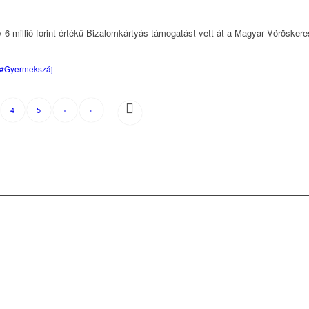
 6 millió forint értékű Bizalomkártyás támogatást vett át a Magyar Vöröske
#Gyermekszáj
4
5
›
»