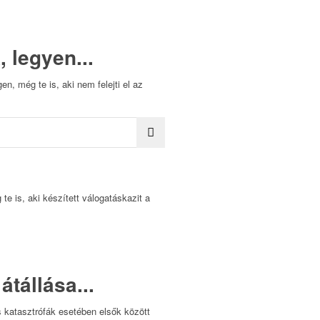
 legyen...
n, még te is, aki nem felejti el az
te is, aki készített válogatáskazit a
átállása...
s katasztrófák esetében elsők között