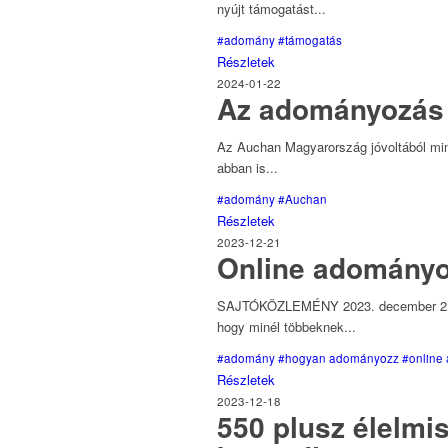
nyújt támogatást...
#adomány
#támogatás
Részletek
2024-01-22
Az adományozás n
Az Auchan Magyarország jóvoltából minte
abban is...
#adomány
#Auchan
Részletek
2023-12-21
Online adományo
SAJTÓKÖZLEMÉNY 2023. december 21. Ha
hogy minél többeknek...
#adomány
#hogyan adományozz
#online
Részletek
2023-12-18
550 plusz élelmi