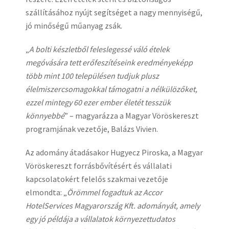
szállításához nyújt segítséget a nagy mennyiségű,
jó minőségű műanyag zsák.
„
A bolti készletből feleslegessé váló ételek
megóvására tett erőfeszítéseink eredményeképp
több mint 100 településen tudjuk plusz
élelmiszercsomagokkal támogatni a nélkülözőket,
ezzel mintegy 60 ezer ember életét tesszük
könnyebbé
” – magyarázza a Magyar Vöröskereszt
programjának vezetője, Balázs Vivien.
Az adomány átadásakor Hugyecz Piroska, a Magyar
Vöröskereszt forrásbővítésért és vállalati
kapcsolatokért felelős szakmai vezetője
elmondta: „
Örömmel fogadtuk az Accor
HotelServices Magyarország Kft. adományát, amely
egy jó példája a vállalatok környezettudatos