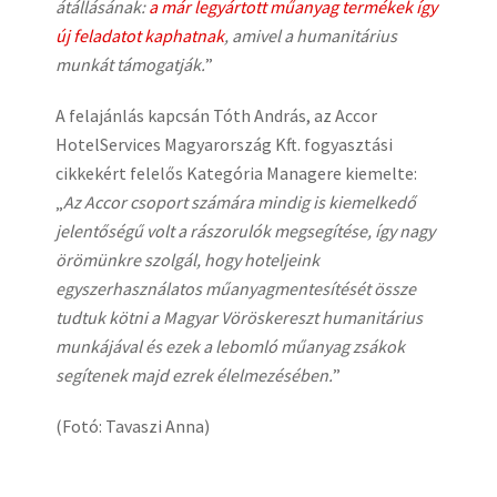
átállásának:
a már legyártott műanyag termékek így
új feladatot kaphatnak
, amivel a humanitárius
munkát támogatják.
”
A felajánlás kapcsán Tóth András, az Accor
HotelServices Magyarország Kft. fogyasztási
cikkekért felelős Kategória Managere kiemelte:
„
Az Accor csoport számára mindig is kiemelkedő
jelentőségű volt a rászorulók megsegítése, így nagy
örömünkre szolgál, hogy hoteljeink
egyszerhasználatos műanyagmentesítését össze
tudtuk kötni a Magyar Vöröskereszt humanitárius
munkájával és ezek a lebomló műanyag zsákok
segítenek majd ezrek élelmezésében.
”
(Fotó: Tavaszi Anna)