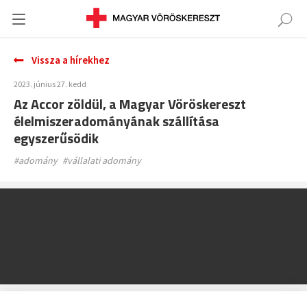
Vissza a hírekhez
2023. június 27. kedd
Az Accor zöldül, a Magyar Vöröskereszt
élelmiszeradományának szállítása
egyszerűsödik
#adomány
#vállalati adomány