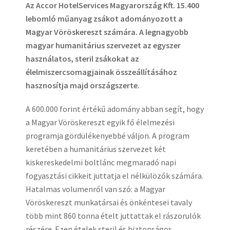
Az Accor HotelServices Magyarország Kft. 15.400
lebomló műanyag zsákot adományozott a
Magyar Vöröskereszt számára. A legnagyobb
magyar humanitárius szervezet az egyszer
használatos, steril zsákokat az
élelmiszercsomagjainak összeállításához
hasznosítja majd országszerte.
A 600.000 forint értékű adomány abban segít, hogy
a Magyar Vöröskereszt egyik fő élelmezési
programja gördülékenyebbé váljon. A program
keretében a humanitárius szervezet két
kiskereskedelmi boltlánc megmaradó napi
fogyasztási cikkeit juttatja el nélkülözők számára.
Hatalmas volumenről van szó: a Magyar
Vöröskereszt munkatársai és önkéntesei tavaly
több mint 860 tonna ételt juttattak el rászorulók
részére. Ezen ételek steril és biztonságos