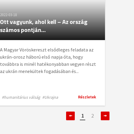
2022-03-18
Ott vagyunk, ahol kell – Az ország
számos pontján...
A Magyar Vöröskereszt elsődleges feladata az
ukrán-orosz háború első napja óta, hogy
továbbra is minél hatékonyabban vegyen részt
az ukrán menekültek fogadásában és...
Részletek
#humanitárius válság
#Ukrajna
1
2