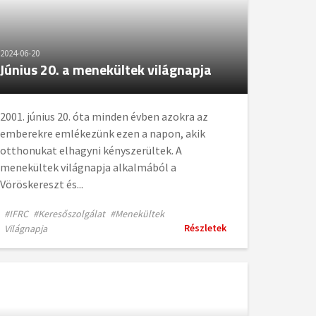
2024-06-20
Június 20. a menekültek világnapja
2001. június 20. óta minden évben azokra az
emberekre emlékezünk ezen a napon, akik
otthonukat elhagyni kényszerültek. A
menekültek világnapja alkalmából a
Vöröskereszt és...
#IFRC
#Keresőszolgálat
#Menekültek
Részletek
Világnapja