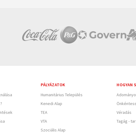
PÁLYÁZATOK
HOGYAN S
nálása
Humanitárius Település
Adományo
e?
Kenedi Alap
Önkéntes
entések
TEA
Véradás
ása
VTA
Tagág - ta
Szociális Alap