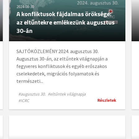
2024-08-30
A konfliktusok fájdalmas öröksége:
az eltűntekre emlékezünk augusztus
30-án
SAJTÓKÖZLEMÉNY 2024. augusztus 30.
Augusztus 30-án, az eltűntek világnapján a
fegyveres konfliktusok és egyéb erőszakos
cselekedetek, migrációs folyamatok és
természeti...
#augusztus 30.
#eltűntek világnapja
Részletek
#ICRC