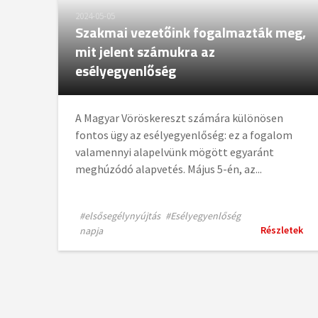
2024-05-05
Szakmai vezetőink fogalmazták meg,
mit jelent számukra az
esélyegyenlőség
A Magyar Vöröskereszt számára különösen
fontos ügy az esélyegyenlőség: ez a fogalom
valamennyi alapelvünk mögött egyaránt
meghúzódó alapvetés. Május 5-én, az...
#elsősegélynyújtás
#Esélyegyenlőség
Részletek
napja