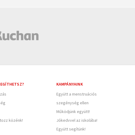
EGÍTHETSZ?
KAMPÁNYAINK
zás
Együtt a menstruációs
ség
szegénység ellen
Működjünk együtt!
rtozz közénk!
Jókedvvel az iskolába!
Együtt segítünk!