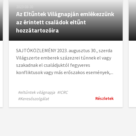
2023-08-30
Az Eltűntek Világnapján emlékezzünk
az érintett családok eltűnt
hozzátartozóira
SAJTÓKÖZLEMÉNY 2023. augusztus 30., szerda
Világszerte emberek százezrei tűnnek el vagy
szakadnak el családjuktól fegyveres
konfliktusok vagy más erőszakos események,...
#eltűntek világnapja
#ICRC
Részletek
#Keresőszolgálat