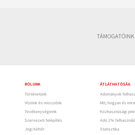
TÁMOGATÓINK
RÓLUNK
ÁTLÁTHATÓSÁG
Történetünk
Adományok felhasz
Víziónk és missziónk
Mit, hogyan és mir
Tevékenységeink
Közhasznúsági jel
Szervezeti felépítés
Adó 1% felhasznál
Jogi háttér
Statisztika