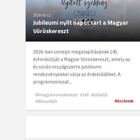
2026-05-12
Jubileumi nyílt napot tart a Magyar
Vöröskereszt
2026-ban ünnepli megalapításának 145.
évfordulóját a Magyar Vöröskereszt, amely az
év során országszerte jubileumi
rendezvényekkel várja az érdeklődőket. A
programsorozat...
##magyarvoroskereszt
#145
#előadás
Részletek
#filmvetítés