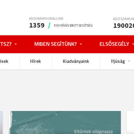
ADOMÁNYVONALUNK
ADÓSZÁMU
1359
/
19002
EGY HÍVÁS 500 FT SEGÍTSÉG
TSZ?
MIBEN SEGÍTÜNK?
ELSŐSEGÉLY
ések
Hírek
Kiadványaink
Ifjúság