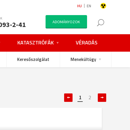
HU
EN
NK
ADOMÁNYOZOK
093-2-41
KATASZTRÓFÁK
VÉRADÁS
Keresőszolgálat
Menekültügy
1
2