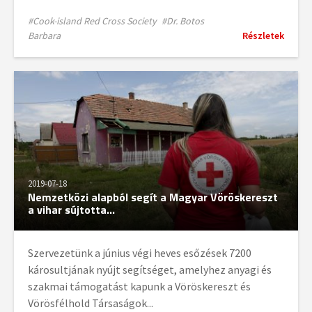
#Cook-island Red Cross Society
#Dr. Botos
Barbara
Részletek
2019-07-18
Nemzetközi alapból segít a Magyar Vöröskereszt
a vihar sújtotta...
Szervezetünk a június végi heves esőzések 7200
károsultjának nyújt segítséget, amelyhez anyagi és
szakmai támogatást kapunk a Vöröskereszt és
Vörösfélhold Társaságok...