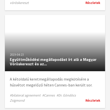
vöröskereszt
Részletek
2019-04-23
Együttműködési megállapodást írt alá a Magyar
Vöröskereszt és az...
A kétoldalú keretmegállapodás megkötésére a
húsvétot megelőző héten Cannes-ban került sor.
#bilateral agreement
#Cannes
#Dr. Göndöcs
Zsigmond
Részletek