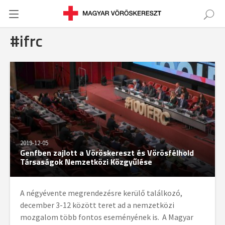
#ifrc
2019-12-05
Genfben zajlott a Vöröskereszt és Vörösfélhold
Társaságok Nemzetközi Közgyűlése
A négyévente megrendezésre kerülő találkozó,
december 3-12 között teret ad a nemzetközi
mozgalom több fontos eseményének is. A Magyar