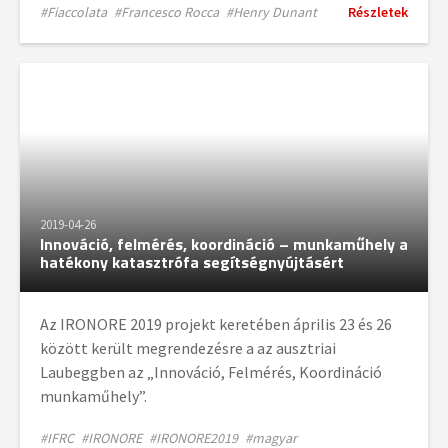
#Fiaccolata
#Francesco Rocca
#Henry Dunant
Részletek
2019-04-26
Innováció, felmérés, koordináció – munkaműhely a
hatékony katasztrófa segítségnyújtásért
Az IRONORE 2019 projekt keretében április 23 és 26
között került megrendezésre a az ausztriai
Laubeggben az „Innováció, Felmérés, Koordináció
munkaműhely”.
#IFRC
#IRONORE
#IRONORE2019
#magyar