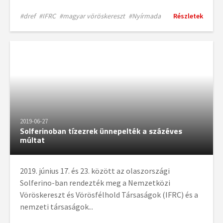
#dref
#IFRC
#magyar vöröskereszt
#Nyírmada
Részletek
2019-06-27
Solferinoban tízezrek ünnepelték a százéves
múltat
2019. június 17. és 23. között az olaszországi
Solferino-ban rendezték meg a Nemzetközi
Vöröskereszt és Vörösfélhold Társaságok (IFRC) és a
nemzeti társaságok...