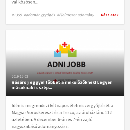
val közösen...
#1359
#adománygyűjtés
#Élelmiszer adomány
Részletek
2019-12-03
Vásárolj eggyel többet a nélkülözőknek! Legyen
másoknak is szép...
Idén is megrendezi kétnapos élelmiszergyűjtését a
Magyar Vöröskereszt és a Tesco, az áruházlánc 112
üzletében. A december 6-án és 7-én zajló
nagyszabású adományozási...