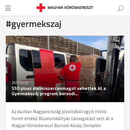
#gyermekszaj
2023-12-18
550 plusz élelmiszercsomagot vehettek át a
Gyermekszáj program borsodi...
Az Auchan Magyarország jóvoltából egy 6 millió
forint értékű Bizalomkártyás támogatást vett át a
Magyar Vöröskereszt Borsod-Abaúj-Zemplén