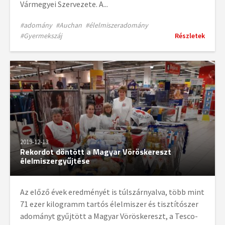
Vármegyei Szervezete. A...
#adomány
#Auchan
#élelmiszeradomány
#Gyermekszáj
Részletek
2019-12-13
Rekordot döntött a Magyar Vöröskereszt
élelmiszergyűjtése
Az előző évek eredményét is túlszárnyalva, több mint
71 ezer kilogramm tartós élelmiszer és tisztítószer
adományt gyűjtött a Magyar Vöröskereszt, a Tesco-