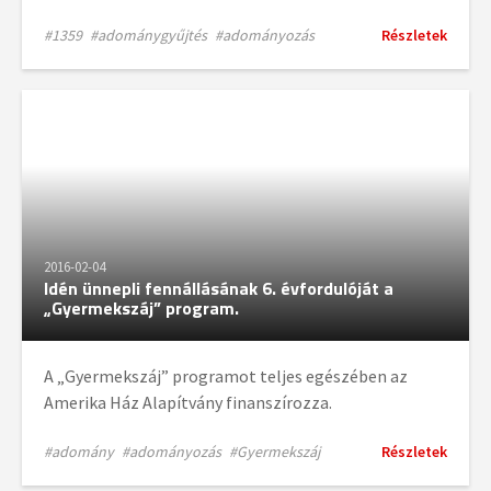
#1359
#adománygyűjtés
#adományozás
Részletek
2016-02-04
Idén ünnepli fennállásának 6. évfordulóját a
„Gyermekszáj” program.
A „Gyermekszáj” programot teljes egészében az
Amerika Ház Alapítvány finanszírozza.
#adomány
#adományozás
#Gyermekszáj
Részletek