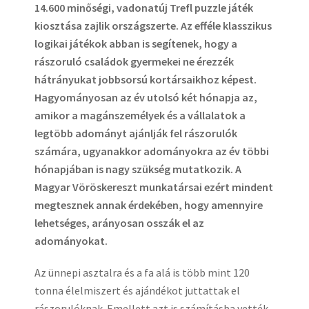
14.600 minőségi, vadonatúj Trefl puzzle játék
kiosztása zajlik országszerte. Az efféle klasszikus
logikai játékok abban is segítenek, hogy a
rászoruló családok gyermekei ne érezzék
hátrányukat jobbsorsú kortársaikhoz képest.
Hagyományosan az év utolsó két hónapja az,
amikor a magánszemélyek és a vállalatok a
legtöbb adományt ajánlják fel rászorulók
számára, ugyanakkor adományokra az év többi
hónapjában is nagy szükség mutatkozik. A
Magyar Vöröskereszt munkatársai ezért mindent
megtesznek annak érdekében, hogy amennyire
lehetséges, arányosan osszák el az
adományokat.
Az ünnepi asztalra és a fa alá is több mint 120
tonna élelmiszert és ajándékot juttattak el
rászorulóknak. Emellett azt is számításba vették,