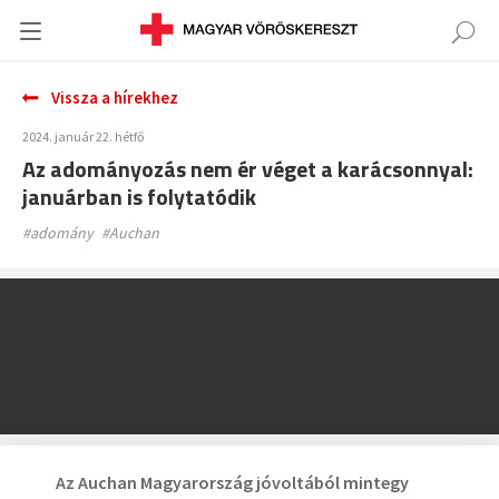
Vissza a hírekhez
2024. január 22. hétfő
Az adományozás nem ér véget a karácsonnyal:
januárban is folytatódik
#adomány
#Auchan
Az Auchan Magyarország jóvoltából mintegy