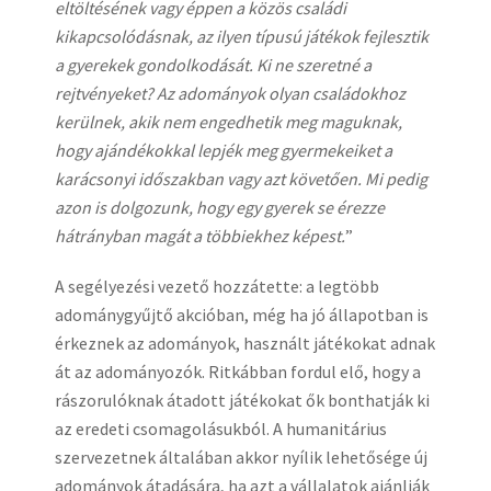
eltöltésének vagy éppen a közös családi
kikapcsolódásnak, az ilyen típusú játékok fejlesztik
a gyerekek gondolkodását. Ki ne szeretné a
rejtvényeket? Az adományok olyan családokhoz
kerülnek, akik nem engedhetik meg maguknak,
hogy ajándékokkal lepjék meg gyermekeiket a
karácsonyi időszakban vagy azt követően. Mi pedig
azon is dolgozunk, hogy egy gyerek se érezze
hátrányban magát a többiekhez képest.
”
A segélyezési vezető hozzátette: a legtöbb
adománygyűjtő akcióban, még ha jó állapotban is
érkeznek az adományok, használt játékokat adnak
át az adományozók. Ritkábban fordul elő, hogy a
rászorulóknak átadott játékokat ők bonthatják ki
az eredeti csomagolásukból. A humanitárius
szervezetnek általában akkor nyílik lehetősége új
adományok átadására, ha azt a vállalatok ajánlják