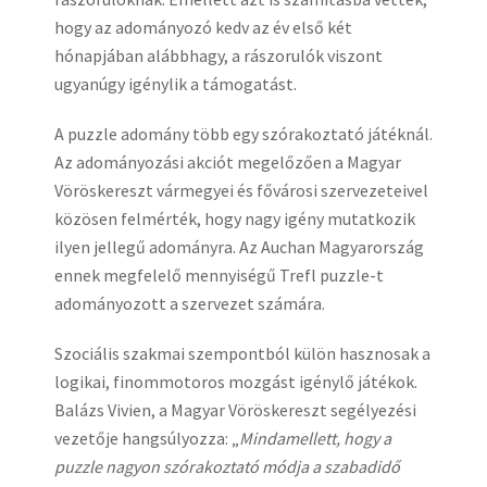
hogy az adományozó kedv az év első két
hónapjában alábbhagy, a rászorulók viszont
ugyanúgy igénylik a támogatást.
A puzzle adomány több egy szórakoztató játéknál.
Az adományozási akciót megelőzően a Magyar
Vöröskereszt vármegyei és fővárosi szervezeteivel
közösen felmérték, hogy nagy igény mutatkozik
ilyen jellegű adományra. Az Auchan Magyarország
ennek megfelelő mennyiségű Trefl puzzle-t
adományozott a szervezet számára.
Szociális szakmai szempontból külön hasznosak a
logikai, finommotoros mozgást igénylő játékok.
Balázs Vivien, a Magyar Vöröskereszt segélyezési
vezetője hangsúlyozza: „
Mindamellett, hogy a
puzzle nagyon szórakoztató módja a szabadidő