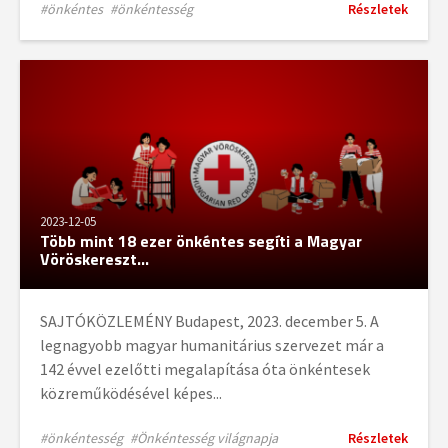
#önkéntes
#önkéntesség
Részletek
2023-12-05
Több mint 18 ezer önkéntes segíti a Magyar
Vöröskereszt...
SAJTÓKÖZLEMÉNY Budapest, 2023. december 5. A
legnagyobb magyar humanitárius szervezet már a
142 évvel ezelőtti megalapítása óta önkéntesek
közreműködésével képes...
#önkéntesség
#Önkéntesség világnapja
Részletek