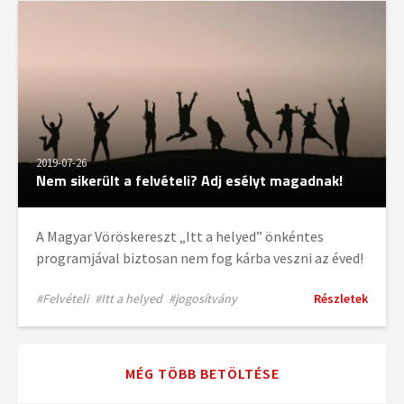
2019-07-26
Nem sikerült a felvételi? Adj esélyt magadnak!
A Magyar Vöröskereszt „Itt a helyed” önkéntes
programjával biztosan nem fog kárba veszni az éved!
#Felvételi
#Itt a helyed
#jogosítvány
Részletek
MÉG TÖBB BETÖLTÉSE