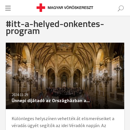
#itt-a-helyed-onkentes-
program
2024-11-29
Ünnepi díjátadó az Országházban a...
Különleges helyszínen vehették át elismeréseiket a
véradás ügyét segítők az idei Véradók napján. Az