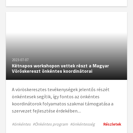
2023-07-07
Kétnapos workshopon vettek részt a Magyar
Vöröskereszt önkéntes koordinátorai
A vöröskeresztes tevékenységek jelentős részét
önkéntesek segítik, így fontos az önkéntes
koordinátorok folyamatos szakmai támogatása a
szervezet fejlesztése érdekében....
#önkéntes
#Önkéntes program
#önkéntesség
Részletek