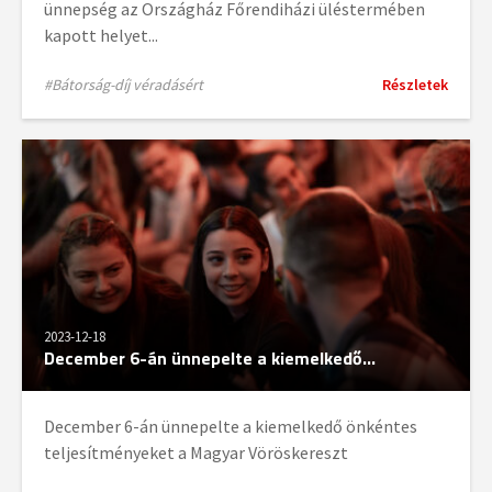
ünnepség az Országház Főrendiházi üléstermében
kapott helyet...
#Bátorság-díj véradásért
Részletek
2023-12-18
December 6-án ünnepelte a kiemelkedő...
December 6-án ünnepelte a kiemelkedő önkéntes
teljesítményeket a Magyar Vöröskereszt