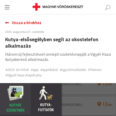
Vissza a hírekhez
2015. augusztus 27. csütörtök
Kutya-elsősegélyben segít az okostelefon
alkalmazás
Három új fejlesztéssel ünnepli születésnapját a Vigyél Haza
kutyakereső alkalmazás.
#2015. évi hírek
#app
#applikáció
#együttműködés
#Telenor
#Vigyél Haza Alapítvány