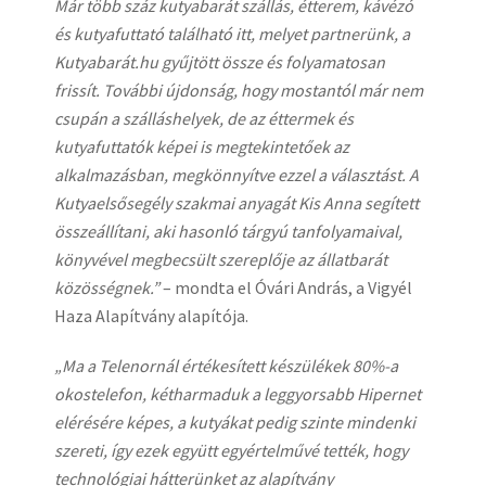
Már több száz kutyabarát szállás, étterem, kávézó
és kutyafuttató található itt, melyet partnerünk, a
Kutyabarát.hu gyűjtött össze és folyamatosan
frissít. További újdonság, hogy mostantól már nem
csupán a szálláshelyek, de az éttermek és
kutyafuttatók képei is megtekintetőek az
alkalmazásban, megkönnyítve ezzel a választást. A
Kutyaelsősegély szakmai anyagát Kis Anna segített
összeállítani, aki hasonló tárgyú tanfolyamaival,
könyvével megbecsült szereplője az állatbarát
közösségnek.”
– mondta el Óvári András, a Vigyél
Haza Alapítvány alapítója.
„Ma a Telenornál értékesített készülékek 80%-a
okostelefon, kétharmaduk a leggyorsabb Hipernet
elérésére képes, a kutyákat pedig szinte mindenki
szereti, így ezek együtt egyértelművé tették, hogy
technológiai hátterünket az alapítvány