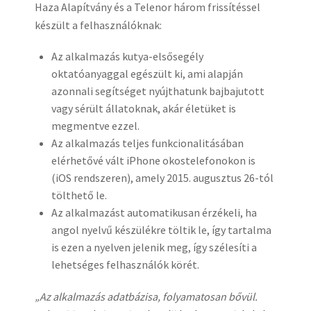
Haza Alapítvány és a Telenor három frissítéssel
készült a felhasználóknak:
Az alkalmazás kutya-elsősegély
oktatóanyaggal egészült ki, ami alapján
azonnali segítséget nyújthatunk bajbajutott
vagy sérült állatoknak, akár életüket is
megmentve ezzel.
Az alkalmazás teljes funkcionalitásában
elérhetővé vált iPhone okostelefonokon is
(iOS rendszeren), amely 2015. augusztus 26-tól
tölthető le.
Az alkalmazást automatikusan érzékeli, ha
angol nyelvű készülékre töltik le, így tartalma
is ezen a nyelven jelenik meg, így szélesíti a
lehetséges felhasználók körét.
„Az alkalmazás adatbázisa, folyamatosan bővül.