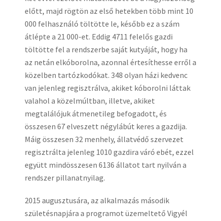
előtt, majd rögtön az első hetekben több mint 10
000 felhasználó töltötte le, később ez a szám
átlépte a 21 000-et. Eddig 4711 felelős gazdi
töltötte fel a rendszerbe saját kutyáját, hogy ha
az netán elkóborolna, azonnal értesíthesse erről a
közelben tartózkodókat. 348 olyan házi kedvenc
van jelenleg regisztrálva, akiket kóborolni láttak
valahol a közelmúltban, illetve, akiket
megtalálójuk átmenetileg befogadott, és
összesen 67 elveszett négylábút keres a gazdija.
Máig összesen 32 menhely, állatvédő szervezet
regisztrálta jelenleg 1010 gazdira váró ebét, ezzel
együtt mindösszesen 6136 állatot tart nyilván a
rendszer pillanatnyilag.
2015 augusztusára, az alkalmazás második
születésnapjára a programot üzemeltető Vigyél