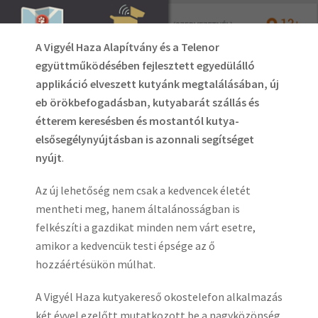
A Vigyél Haza Alapítvány és a Telenor
együttműködésében fejlesztett egyedülálló
applikáció elveszett kutyánk megtalálásában, új
eb örökbefogadásban, kutyabarát szállás és
étterem keresésben és mostantól kutya-
elsősegélynyújtásban is azonnali segítséget
nyújt
.
Az új lehetőség nem csak a kedvencek életét
mentheti meg, hanem általánosságban is
felkészíti a gazdikat minden nem várt esetre,
amikor a kedvencük testi épsége az ő
hozzáértésükön múlhat.
A Vigyél Haza kutyakereső okostelefon alkalmazás
két évvel ezelőtt mutatkozott be a nagyközönség