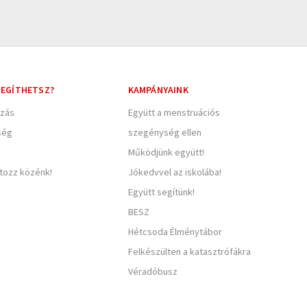
EGÍTHETSZ?
KAMPÁNYAINK
zás
Együtt a menstruációs
ség
szegénység ellen
Működjünk együtt!
rtozz közénk!
Jókedvvel az iskolába!
Együtt segítünk!
BESZ
Hétcsoda Élménytábor
Felkészülten a katasztrófákra
Véradóbusz