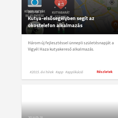
2015-08-27
Kutya-elsősegélyben segít az
okostelefon alkalmazás
Három új fejlesztéssel ünnepli születésnapját a
Vigyél Haza kutyakereső alkalmazás.
Részletek
#2015. évi hírek
#app
#applikáció
2014-05-20