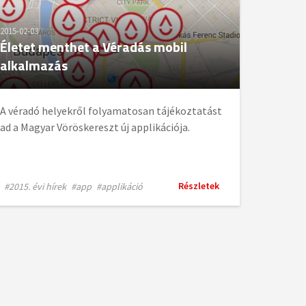
2015-02-03
Életet menthet a Véradás mobil
alkalmazás
A véradó helyekről folyamatosan tájékoztatást
ad a Magyar Vöröskereszt új applikációja.
Részletek
#2015. évi hírek
#app
#applikáció