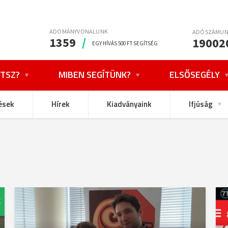
ADOMÁNYVONALUNK
ADÓSZÁMU
1359
/
19002
EGY HÍVÁS 500 FT SEGÍTSÉG
TSZ?
MIBEN SEGÍTÜNK?
ELSŐSEGÉLY
ések
Hírek
Kiadványaink
Ifjúság