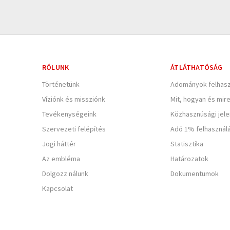
RÓLUNK
ÁTLÁTHATÓSÁG
Történetünk
Adományok felhasz
Víziónk és missziónk
Mit, hogyan és mir
Tevékenységeink
Közhasznúsági jel
Szervezeti felépítés
Adó 1% felhasznál
Jogi háttér
Statisztika
Az embléma
Határozatok
Dolgozz nálunk
Dokumentumok
Kapcsolat