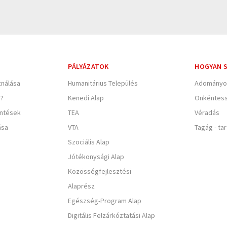
PÁLYÁZATOK
HOGYAN S
nálása
Humanitárius Település
Adományo
e?
Kenedi Alap
Önkéntes
entések
TEA
Véradás
ása
VTA
Tagág - ta
Szociális Alap
Jótékonysági Alap
Közösségfejlesztési
Alaprész
Egészség-Program Alap
Digitális Felzárkóztatási Alap