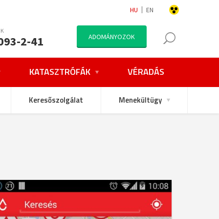
HU
EN
NK
ADOMÁNYOZOK
093-2-41
KATASZTRÓFÁK
VÉRADÁS
Keresőszolgálat
Menekültügy