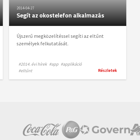
2014-04-27
Segít az okostelefon alkalmazás
Újszerű megközelítéssel segíti az eltűnt
személyek felkutatását.
#2014. évi hírek
#app
#applikáció
Részletek
#eltűnt