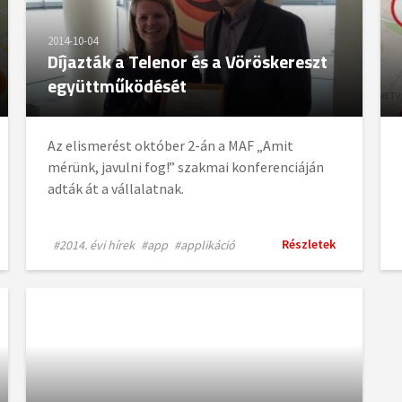
2014-10-04
Díjazták a Telenor és a Vöröskereszt
együttműködését
Az elismerést október 2-án a MAF „Amit
mérünk, javulni fog!” szakmai konferenciáján
adták át a vállalatnak.
Részletek
#2014. évi hírek
#app
#applikáció