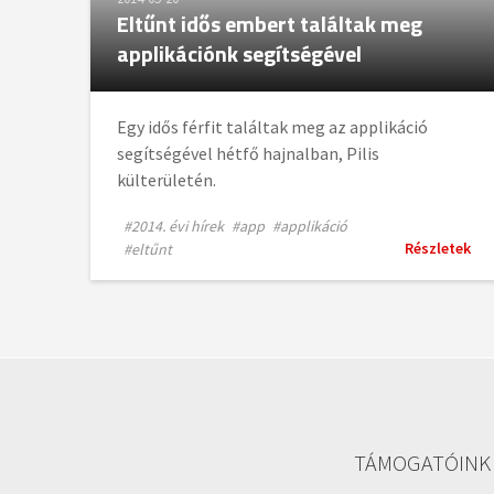
Eltűnt idős embert találtak meg
applikációnk segítségével
Egy idős férfit találtak meg az applikáció
segítségével hétfő hajnalban, Pilis
külterületén.
#2014. évi hírek
#app
#applikáció
Részletek
#eltűnt
TÁMOGATÓINK