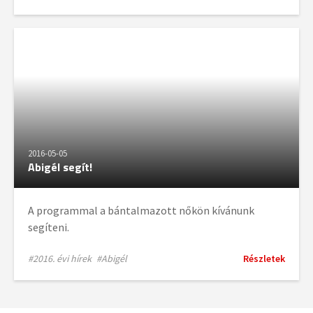
2016-05-05
Abigél segít!
A programmal a bántalmazott nőkön kívánunk
segíteni.
#2016. évi hírek
#Abigél
Részletek