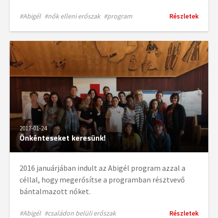
#Abigél
#nők elleni erőszak
#program
Részletek
2017-01-24
Önkénteseket keresünk!
2016 januárjában indult az Abigél program azzal a
céllal, hogy megerősítse a programban résztvevő
bántalmazott nőket.
#Abigél
#családon belüli erőszak
Részletek