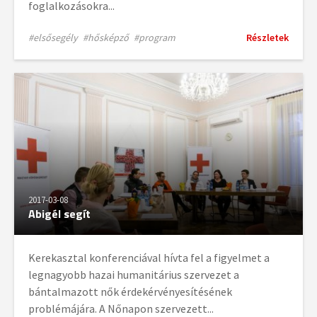
foglalkozásokra...
#elsősegély
#hősképző
#program
Részletek
2017-03-08
Abigél segít
Kerekasztal konferenciával hívta fel a figyelmet a
legnagyobb hazai humanitárius szervezet a
bántalmazott nők érdekérvényesítésének
problémájára. A Nőnapon szervezett...