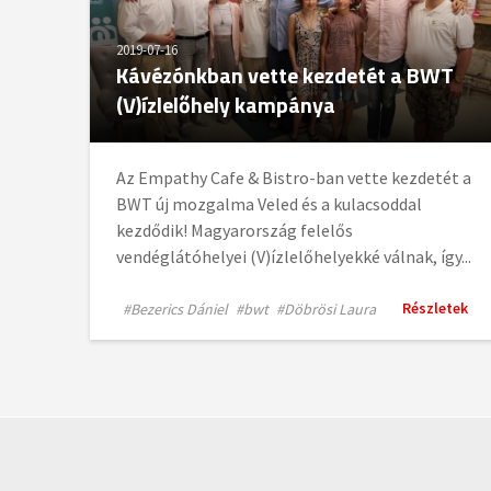
2019-07-16
Kávézónkban vette kezdetét a BWT
(V)ízlelőhely kampánya
Az Empathy Cafe & Bistro-ban vette kezdetét a
BWT új mozgalma Veled és a kulacsoddal
kezdődik! Magyarország felelős
vendéglátóhelyei (V)ízlelőhelyekké válnak, így...
Részletek
#Bezerics Dániel
#bwt
#Döbrösi Laura