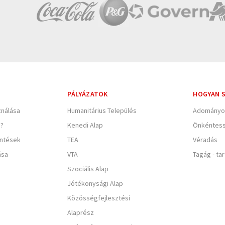
PÁLYÁZATOK
HOGYAN S
nálása
Humanitárius Település
Adományo
e?
Kenedi Alap
Önkéntes
entések
TEA
Véradás
ása
VTA
Tagág - ta
Szociális Alap
Jótékonysági Alap
Közösségfejlesztési
Alaprész