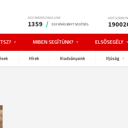
ADOMÁNYVONALUNK
ADÓSZÁMU
1359
/
19002
EGY HÍVÁS 500 FT SEGÍTSÉG
TSZ?
MIBEN SEGÍTÜNK?
ELSŐSEGÉLY
ések
Hírek
Kiadványaink
Ifjúság