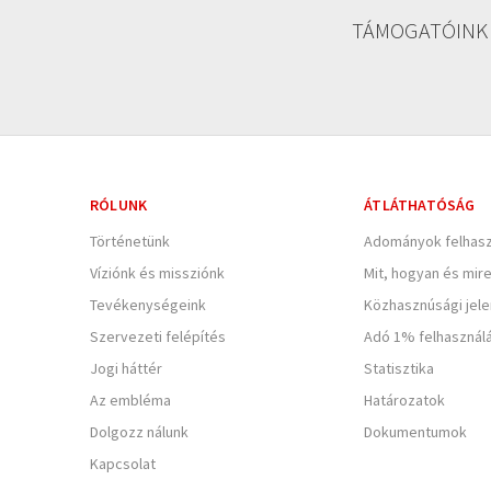
TÁMOGATÓINK
RÓLUNK
ÁTLÁTHATÓSÁG
Történetünk
Adományok felhasz
Víziónk és missziónk
Mit, hogyan és mir
Tevékenységeink
Közhasznúsági jel
Szervezeti felépítés
Adó 1% felhasznál
Jogi háttér
Statisztika
Az embléma
Határozatok
Dolgozz nálunk
Dokumentumok
Kapcsolat