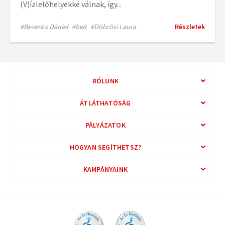
(V)ízlelőhelyekké válnak, így...
#Bezerics Dániel
#bwt
#Döbrösi Laura
Részletek
RÓLUNK
ÁTLÁTHATÓSÁG
PÁLYÁZATOK
HOGYAN SEGÍTHETSZ?
KAMPÁNYAINK