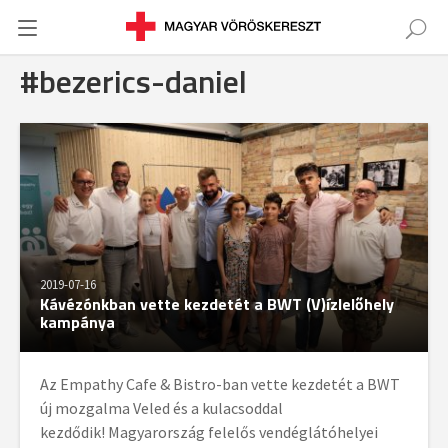
#bezerics-daniel
2019-07-16
Kávézónkban vette kezdetét a BWT (V)ízlelőhely
kampánya
Az Empathy Cafe & Bistro-ban vette kezdetét a BWT
új mozgalma Veled és a kulacsoddal
kezdődik! Magyarország felelős vendéglátóhelyei