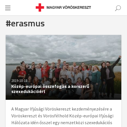
#erasmus
2019-10-18
Közép-európai összefogás a korszerű
szexedukációért
A Magyar Ifjúsági Vöröskereszt kezdeményezésére a
Vöröskereszt és Vörösfélhold Közép-európai Ifjúsági
Hálózata idén ősszel egy nemzetközi szexedukációs