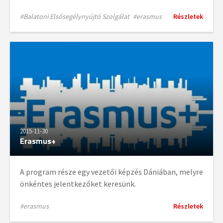
#Balatoni Elsősegélynyújtó Szolgálat
#erasmus
Részletek
2015-11-30
Erasmus+
A program része egy vezetői képzés Dániában, melyre
önkéntes jelentkezőket keresünk.
#erasmus
Részletek