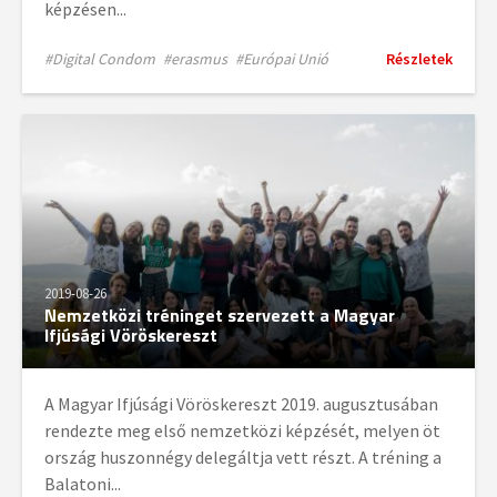
képzésen...
#Digital Condom
#erasmus
#Európai Unió
Részletek
2019-08-26
Nemzetközi tréninget szervezett a Magyar
Ifjúsági Vöröskereszt
A Magyar Ifjúsági Vöröskereszt 2019. augusztusában
rendezte meg első nemzetközi képzését, melyen öt
ország huszonnégy delegáltja vett részt. A tréning a
Balatoni...