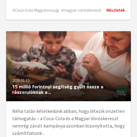
#Coca-Cola Magyarország
#magyar vöröskereszt
Részletek
2020-01-13
15 millió forintnyi segítség gyűlt össze a
rászorulóknak a...
Néha talán kételkedünk abban, hogy létezik önzetlen
támogatás – a Coca-Cola és a Magyar Vöröskereszt
nemrég zárult kampánya azonban bizonyította, hogy
számíthatunk...