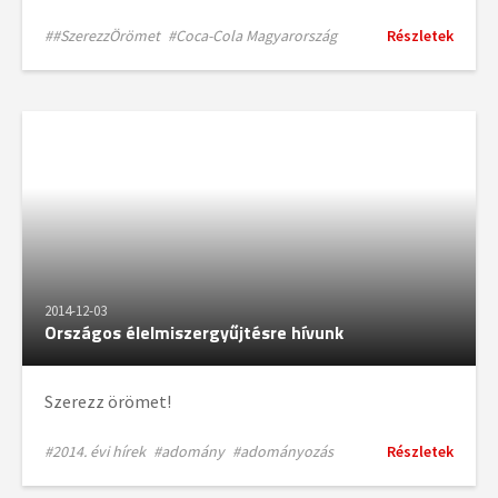
##SzerezzÖrömet
#Coca-Cola Magyarország
Részletek
2014-12-03
Országos élelmiszergyűjtésre hívunk
Szerezz örömet!
#2014. évi hírek
#adomány
#adományozás
Részletek