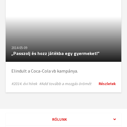
2014-05-09
„Passzolj és hozz játékba egy gyermeket!”
Elindult a Coca-Cola vb kampánya.
#2014. évi hírek
#Add tovább a mozgás örömét
Részletek
RÓLUNK