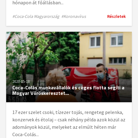
hónapon át főállásban...
#Coca-Cola Magyarország
#Koronavírus
Részletek
2020-05-18
Coca-Colás munkavállalók és céges flotta segíti a
Magyar Vöröskeresztet...
17 ezer szelet csoki, tízezer tojás, rengeteg pelenka,
konzervek és étolaj – csak néhány példa azok közül az
adományok közül, melyeket az elmúlt héten már
Coca-Colás...