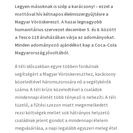
Legyen másoknak is szép a karácsony! – ezzel a
mottóval hív kétnapos élelmiszergyűjtésre a
Magyar Vöröskereszt. A hazai legnagyobb
humanitárius szervezet december 5. és 6. között
a Tesco 118 áruházában várja az adományokat.
Minden adományozó ajándékot kap a Coca-Cola
Magyarország jóvoltából.
A téli időszakban egyre többen fordulnak
segítségért a Magyar Vöröskereszthez, karácsony
közeledtével háromszorosára nő a segélykérők
száma. A téli krízis közeledtével a családok
mindennapi életét több tényező is nehezíti. A téli
tüzelő, a fűtési szezon miatt megemelkedett
rezsi költségek mellet sok hátrányos helyzetű
családnak jelent gondot a mindennapi élelem
megvásárlása, a napi legalább egyszeri meleg étel