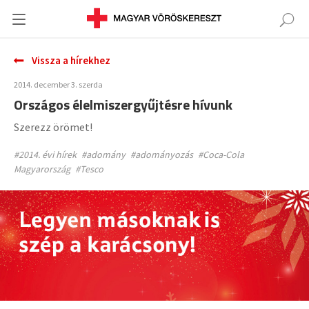
Vissza a hírekhez
2014. december 3. szerda
Országos élelmiszergyűjtésre hívunk
Szerezz örömet!
#2014. évi hírek
#adomány
#adományozás
#Coca-Cola
Magyarország
#Tesco