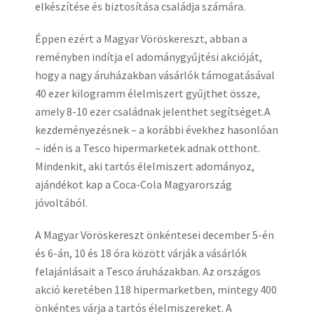
elkészítése és biztosítása családja számára.
Éppen ezért a Magyar Vöröskereszt, abban a
reményben indítja el adománygyűjtési akcióját,
hogy a nagy áruházakban vásárlók támogatásával
40 ezer kilogramm élelmiszert gyűjthet össze,
amely 8-10 ezer családnak jelenthet segítséget.A
kezdeményezésnek – a korábbi évekhez hasonlóan
– idén is a Tesco hipermarketek adnak otthont.
Mindenkit, aki tartós élelmiszert adományoz,
ajándékot kap a Coca-Cola Magyarország
jóvoltából.
A Magyar Vöröskereszt önkéntesei december 5-én
és 6-án, 10 és 18 óra között várják a vásárlók
felajánlásait a Tesco áruházakban. Az országos
akció keretében 118 hipermarketben, mintegy 400
önkéntes várja a tartós élelmiszereket. A