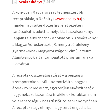
Szakácskönyv
(6.44 MB)
A könyvben Magyarország legnépszerűbb
receptoldala, a NoSalty (
www.nosalty.hu
) a
mindennapi sütés-főzéshez, életvezetési
tanácsokat is adott, amelyekkel a szakácskönyv
lapjain találkozhatnak az olvasók. A szakácskönyv
a Magyar Vöröskereszt „Remény a sérülékeny
gyermekeknek Magyarországon” című, a Velux
Alapítványok által támogatott programjának a
kiadványa.
A receptek összeválogatását – a pénzügyi
szempontokon kívül – az motiválta, hogy az
ételek rövid idő alatt, egyszerűen elkészíthetők
legyenek azok számára is, akiknek korábban nem
volt lehetőségük hosszú időt tölteni a konyhában.
A receptek nagy előnye, hogy teret engednek a