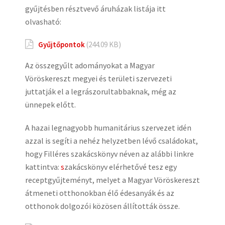
gyűjtésben résztvevő áruházak listája itt
olvasható:
Gyűjtőpontok
(244.09 KB)
Az összegyűlt adományokat a Magyar
Vöröskereszt megyei és területi szervezeti
juttatják el a legrászorultabbaknak, még az
ünnepek előtt.
A hazai legnagyobb humanitárius szervezet idén
azzal is segíti a nehéz helyzetben lévő családokat,
hogy Filléres szakácskönyv néven az alábbi linkre
kattintva:
s
zakácskönyv elérhetővé tesz egy
receptgyűjteményt, melyet a Magyar Vöröskereszt
átmeneti otthonokban élő édesanyák és az
otthonok dolgozói közösen állították össze.