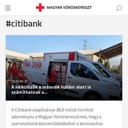
#citibank
2020-09-30
A nélkülözők a második hullám alatt is
számíthatnak a...
A Citibank alapítványa 38,6 millió forintot
adományoz a Magyar Vöröskeresztnek, hogy a
szervezetünk közreműködésével a koronavírus