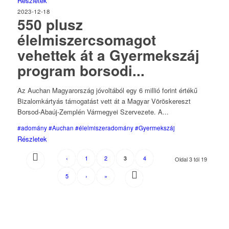
Részletek
2023-12-18
550 plusz
élelmiszercsomagot
vehettek át a Gyermekszáj
program borsodi...
Az Auchan Magyarország jóvoltából egy 6 millió forint értékű
Bizalomkártyás támogatást vett át a Magyar Vöröskereszt
Borsod-Abaúj-Zemplén Vármegyei Szervezete. A...
#adomány
#Auchan
#élelmiszeradomány
#Gyermekszáj
Részletek
‹
1
2
4
3
Oldal 3 tól 19
5
›
»