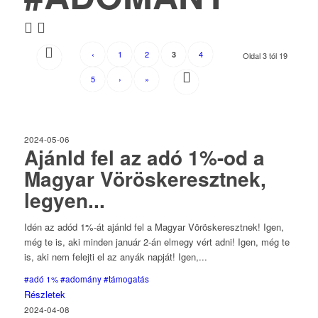
‹
1
2
4
3
Oldal 3 tól 19
5
›
»
2024-05-06
Ajánld fel az adó 1%-od a
Magyar Vöröskeresztnek,
legyen...
Idén az adód 1%-át ajánld fel a Magyar Vöröskeresztnek! Igen,
még te is, aki minden január 2-án elmegy vért adni! Igen, még te
is, aki nem felejti el az anyák napját! Igen,...
#adó 1%
#adomány
#támogatás
Részletek
2024-04-08