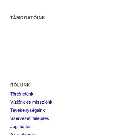
TÁMOGATÓINK
RÓLUNK
Történetünk
Víziónk és missziónk
Tevékenységeink
Szervezeti felépítés
Jogi háttér
Az embléma