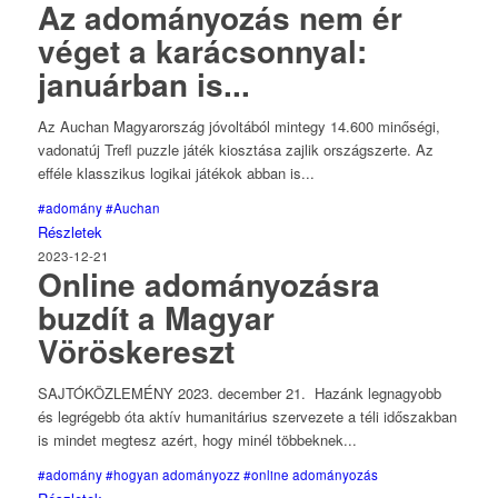
Az adományozás nem ér
véget a karácsonnyal:
januárban is...
Az Auchan Magyarország jóvoltából mintegy 14.600 minőségi,
vadonatúj Trefl puzzle játék kiosztása zajlik országszerte. Az
efféle klasszikus logikai játékok abban is...
#adomány
#Auchan
Részletek
2023-12-21
Online adományozásra
buzdít a Magyar
Vöröskereszt
SAJTÓKÖZLEMÉNY 2023. december 21. Hazánk legnagyobb
és legrégebb óta aktív humanitárius szervezete a téli időszakban
is mindet megtesz azért, hogy minél többeknek...
#adomány
#hogyan adományozz
#online adományozás