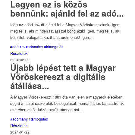
Legyen ez is közös
bennünk: ajánld fel az adó...
Idén az adód 1%-át ajánld fel a Magyar Vöröskeresztnek! Igen,
még te is, aki minden tavasszal bőrig ázik! Igen, még te is, aki
készített válogatáskazit a szerelmének! Igen,...
#adó 1%
#adomány
#támogatás
Részletek
2024-02-22
Újabb lépést tett a Magyar
Vöröskereszt a digitális
átállása...
A Magyar Vöröskereszt 1881 óta van jelen a magyarok életében,
segíti a hazai rászorulók boldogulását, humanitárius katasztrófák
esetében elsők között nyújt támogatást...
#adomány
#támogatás
Részletek
2024-01-22