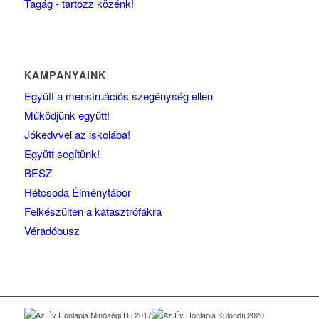
Tagág - tartozz közénk!
KAMPÁNYAINK
Együtt a menstruációs szegénység ellen
Működjünk együtt!
Jókedvvel az iskolába!
Együtt segítünk!
BESZ
Hétcsoda Élménytábor
Felkészülten a katasztrófákra
Véradóbusz