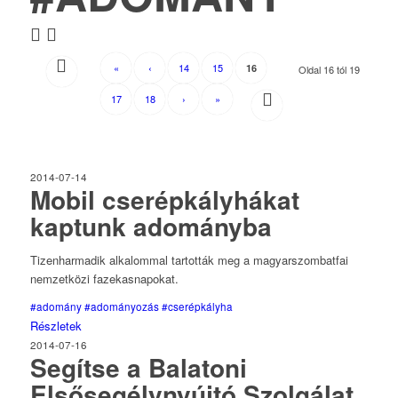
«
‹
14
15
16
Oldal 16 tól 19
17
18
›
»
2014-07-14
Mobil cserépkályhákat
kaptunk adományba
Tizenharmadik alkalommal tartották meg a magyarszombatfai
nemzetközi fazekasnapokat.
#adomány
#adományozás
#cserépkályha
Részletek
2014-07-16
Segítse a Balatoni
Elsősegélynyújtó Szolgálat