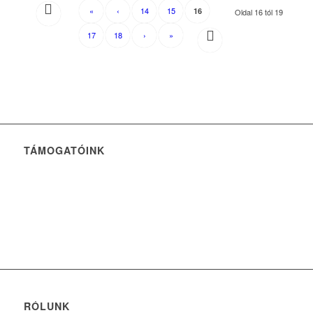
«
‹
14
15
16
Oldal 16 tól 19
17
18
›
»
TÁMOGATÓINK
RÓLUNK