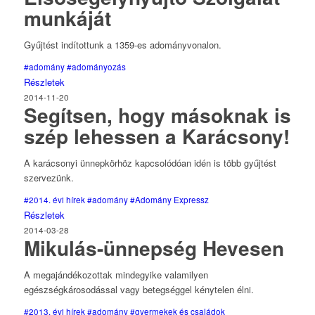
munkáját
Gyűjtést indítottunk a 1359-es adományvonalon.
#adomány
#adományozás
Részletek
2014-11-20
Segítsen, hogy másoknak is
szép lehessen a Karácsony!
A karácsonyi ünnepkörhöz kapcsolódóan idén is több gyűjtést
szervezünk.
#2014. évi hírek
#adomány
#Adomány Expressz
Részletek
2014-03-28
Mikulás-ünnepség Hevesen
A megajándékozottak mindegyike valamilyen
egészségkárosodással vagy betegséggel kénytelen élni.
#2013. évi hírek
#adomány
#gyermekek és családok