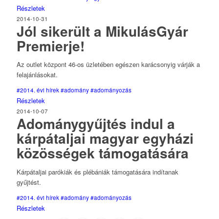
Részletek
2014-10-31
Jól sikerült a MikulásGyár
Premierje!
Az outlet központ 46-os üzletében egészen karácsonyig várják a
felajánlásokat.
#2014. évi hírek
#adomány
#adományozás
Részletek
2014-10-07
Adománygyűjtés indul a
kárpátaljai magyar egyházi
közösségek támogatására
Kárpátaljai parókiák és plébániák támogatására indítanak
gyűjtést.
#2014. évi hírek
#adomány
#adományozás
Részletek