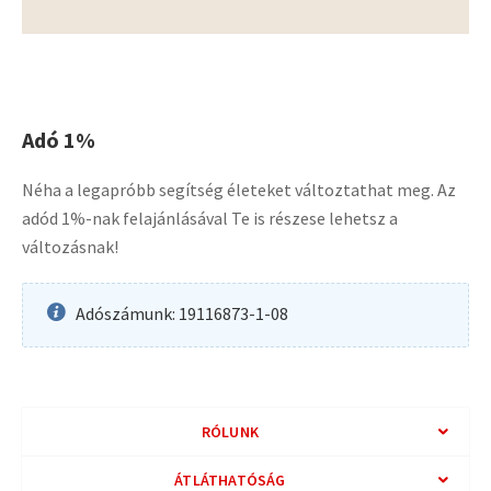
Adó 1%
Néha a legapróbb segítség életeket változtathat meg. Az
adód 1%-nak felajánlásával Te is részese lehetsz a
változásnak!
Adószámunk: 19116873-1-08
RÓLUNK
ÁTLÁTHATÓSÁG