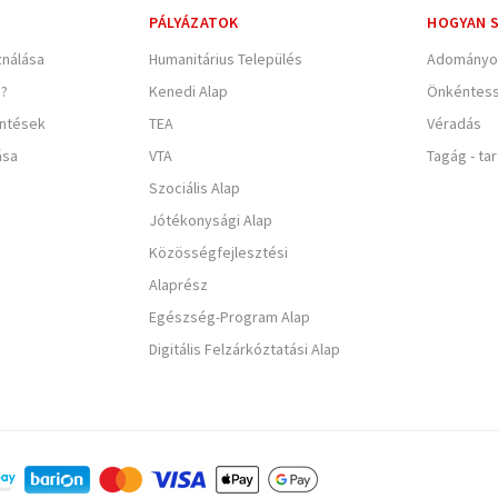
PÁLYÁZATOK
HOGYAN S
nálása
Humanitárius Település
Adományo
e?
Kenedi Alap
Önkéntes
entések
TEA
Véradás
ása
VTA
Tagág - ta
Szociális Alap
Jótékonysági Alap
Közösségfejlesztési
Alaprész
Egészség-Program Alap
Digitális Felzárkóztatási Alap