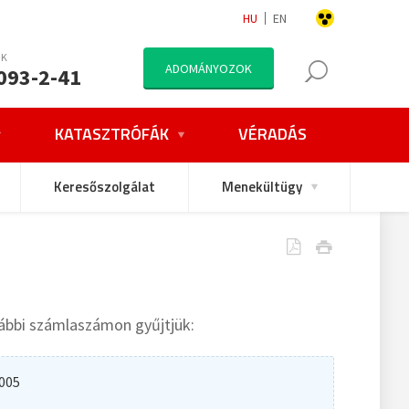
HU
EN
NK
ADOMÁNYOZOK
093-2-41
KATASZTRÓFÁK
VÉRADÁS
Keresőszolgálat
Menekültügy
bbi számlaszámon gyűjtjük:
005