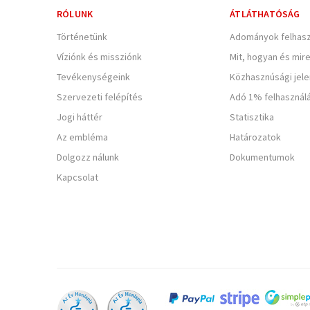
RÓLUNK
ÁTLÁTHATÓSÁG
Történetünk
Adományok felhasz
Víziónk és missziónk
Mit, hogyan és mir
Tevékenységeink
Közhasznúsági jel
Szervezeti felépítés
Adó 1% felhasznál
Jogi háttér
Statisztika
Az embléma
Határozatok
Dolgozz nálunk
Dokumentumok
Kapcsolat