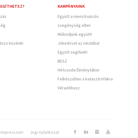
EGÍTHETSZ?
KAMPÁNYAINK
zás
Együtt a menstruációs
ség
szegénység ellen
Működjünk együtt!
rtozz közénk!
Jókedvvel az iskolába!
Együtt segítünk!
BESZ
Hétcsoda Élménytábor
Felkészülten a katasztrófákra
Véradóbusz
Impresszum
Jogi nyilatkozat