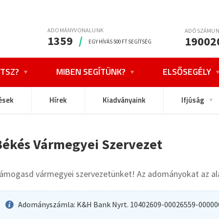
ADOMÁNYVONALUNK
ADÓSZÁMU
1359
/
19002
EGY HÍVÁS 500 FT SEGÍTSÉG
TSZ?
MIBEN SEGÍTÜNK?
ELSŐSEGÉLY
ések
Hírek
Kiadványaink
Ifjúság
Békés Vármegyei Szervezet
ámogasd vármegyei szervezetünket! Az adományokat az alá
Adományszámla: K&H Bank Nyrt. 10402609-00026559-00000