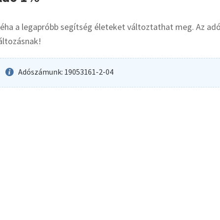
éha a legapróbb segítség életeket változtathat meg. Az adód
áltozásnak!
Adószámunk: 19053161-2-04