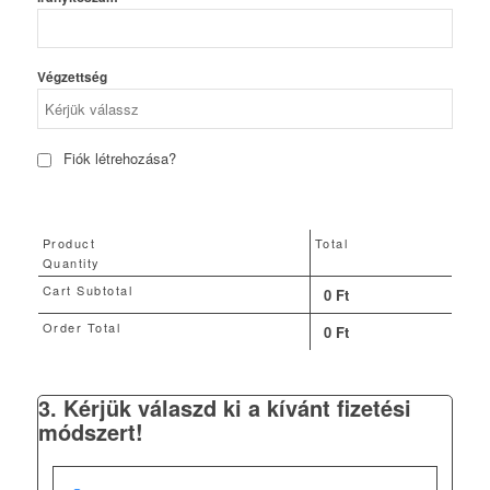
Végzettség
Fiók létrehozása?
Product
Total
Quantity
Cart Subtotal
0
Ft
Order Total
0
Ft
3. Kérjük válaszd ki a kívánt fizetési
módszert!