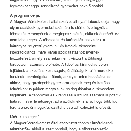
fogyatékossággal rendelkező gyermeket nevelő család.
A program célja:
A Magyar Vöröskereszt által szervezett nyári táborok célja, hogy
olyan családok gyermekei számára is elérhetővé tegyék a
táborozás élményének a megtapasztalását, akiknek önerőből ez
nem lehetséges. A táborozás és kirándulás hozzájárul a
hátrányos helyzetű gyerekek és fiatalok társadalmi
integrációjához, mivel olyan szolgáltatáshoz nyernek
hozzáférést, amely számukra nem, viszont a többségi
társadalom számára elérhető. A tábor és kirándulás során
fejlődnek a szociális készségeik, önállóságuk, új ismereteket
tanulnak, barátságokat kötnek, amelyek mind hozzájárulnak
ahhoz, hogy gazdagabb gyerekkort éljenek meg és később
felnőttként is jobban megtalálják boldogulásukat a társadalom
tagjaiként. A táborozás és kirándulás a szülők számára is pozitív
hatású, mivel lehetőséget ad a szülőknek is arra, hogy több időt
fordítsanak önmagukra, ezáltal a családi kohéziót is erősíti.
Miért különleges?
A Magyar Vöröskereszt által szervezett táborok kivételesnek
tekinthetőek abból a szempontból, hogy a táborszervezők