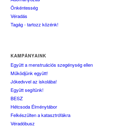
Önkéntesség
Véradás
Tagág - tartozz közénk!
KAMPÁNYAINK
Együtt a menstruációs szegénység ellen
Működjünk együtt!
Jókedvvel az iskolába!
Együtt segítünk!
BESZ
Hétcsoda Élménytábor
Felkészülten a katasztrófákra
Véradóbusz