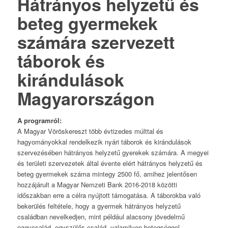
Hátrányos helyzetű és
beteg gyermekek
számára szervezett
táborok és
kirándulások
Magyarországon
A programról:
A Magyar Vöröskereszt több évtizedes múlttal és
hagyományokkal rendelkezik nyári táborok és kirándulások
szervezésében hátrányos helyzetű gyerekek számára. A megyei
és területi szervezetek által évente elért hátrányos helyzetű és
beteg gyermekek száma mintegy 2500 fő, amihez jelentősen
hozzájárult a Magyar Nemzeti Bank 2016-2018 közötti
időszakban erre a célra nyújtott támogatása. A táborokba való
bekerülés feltétele, hogy a gyermek hátrányos helyzetű
családban nevelkedjen, mint például alacsony jövedelmű
nagycsalád, egyszülős család, valamilyen betegséggel,