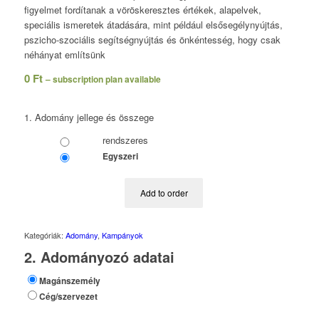
figyelmet fordítanak a vöröskeresztes értékek, alapelvek,
speciális ismeretek átadására, mint például elsősegélynyújtás,
pszicho-szociális segítségnyújtás és önkéntesség, hogy csak
néhányat említsünk
0
Ft
– subscription plan available
1. Adomány jellege és összege
rendszeres
Egyszeri
Add to order
Kategóriák:
Adomány
,
Kampányok
2. Adományozó adatai
Magánszemély
Cég/szervezet