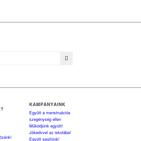
KAMPÁNYAINK
Z?
Együtt a menstruációs
szegénység ellen
Működjünk együtt!
Jókedvvel az iskolába!
közénk!
Együtt segítünk!