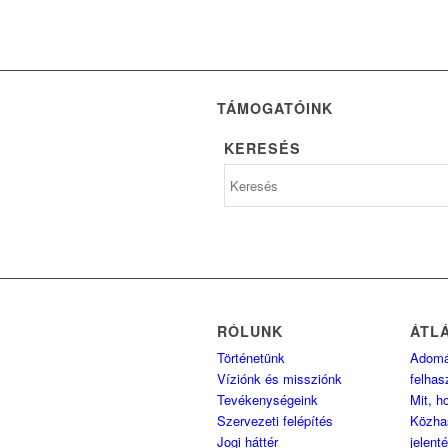
TÁMOGATÓINK
KERESÉS
RÓLUNK
ÁTL
Történetünk
Adom
Víziónk és missziónk
felhas
Tevékenységeink
Mit, h
Szervezeti felépítés
Közha
Jogi háttér
jelent