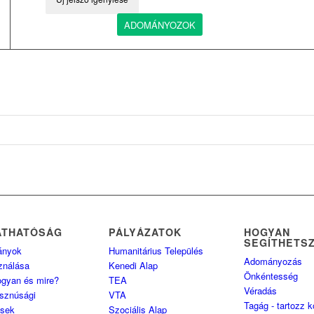
ADOMÁNYOZOK
ÁTHATÓSÁG
PÁLYÁZATOK
HOGYAN
SEGÍTHETS
ányok
Humanitárius Település
Adományozás
ználása
Kenedi Alap
Önkéntesség
ogyan és mire?
TEA
Véradás
sznúsági
VTA
Tagág - tartozz 
ések
Szociális Alap