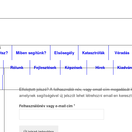
G
tsz?
Miben segítünk?
Elsősegély
Katasztrófák
Véradás
Rólunk
Fejlesztések
Képzések
Hírek
Kiadván
Elfelejtett jelszó? A felhasználói név, vagy email cím megadását
amelynek segítségével új jelszót lehet létrehozni email-en kereszt
*
Felhasználónév vagy e-mail cím
Új jelszó igénylése