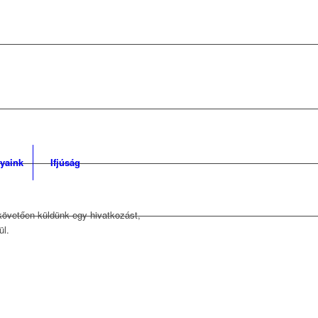
yaink
Ifjúság
 követően küldünk egy hivatkozást,
ül.