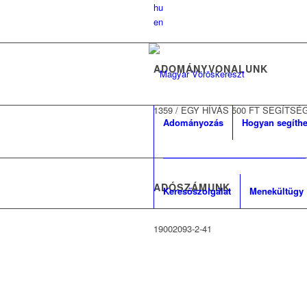
hu
en
ADOMÁNYVONALUNK
1359
/
EGY HÍVÁS 500 FT SEGÍTSÉ
Adományozás
Hogyan segíthe
————————————————
ADÓSZÁMUNK
Keresőszolgálat
Menekültügy
19002093-2-41