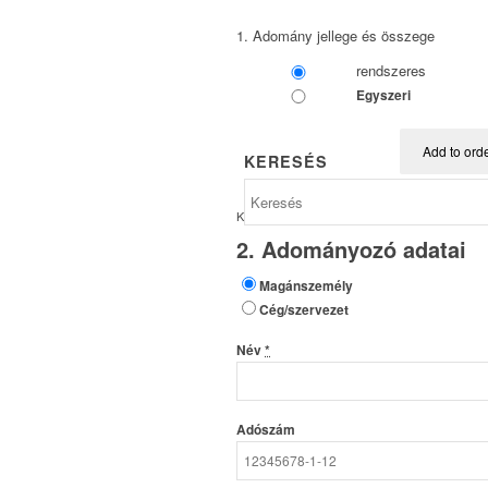
1. Adomány jellege és összege
rendszeres
Egyszeri
Add to ord
KERESÉS
Kategóriák:
Adomány
,
Szervezetek
2. Adományozó adatai
Magánszemély
Cég/szervezet
Név
*
Adószám