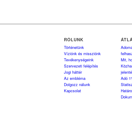
RÓLUNK
ÁTL
Történetünk
Adom
Víziónk és missziónk
felhas
Tevékenységeink
Mit, h
Szervezeti felépítés
Közha
Jogi háttér
jelent
Az embléma
Adó 1
Dolgozz nálunk
Statis
Kapcsolat
Határ
Dokum