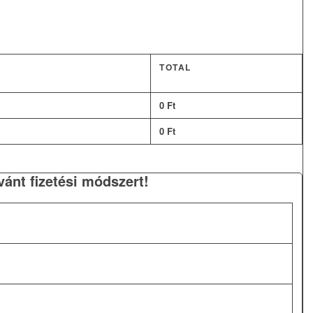
TOTAL
0
Ft
0
Ft
ívánt fizetési módszert!