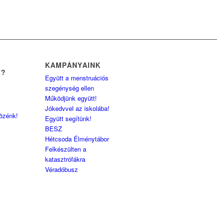
KAMPÁNYAINK
Z?
Együtt a menstruációs
szegénység ellen
Működjünk együtt!
Jókedvvel az iskolába!
közénk!
Együtt segítünk!
BESZ
Hétcsoda Élménytábor
Felkészülten a
katasztrófákra
Véradóbusz