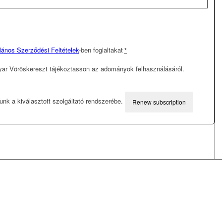
lános Szerződési Feltételek
-ben foglaltakat
*
ar Vöröskereszt tájékoztasson az adományok felhasználásáról.
tunk a kiválasztott szolgáltató rendszerébe.
Renew subscription