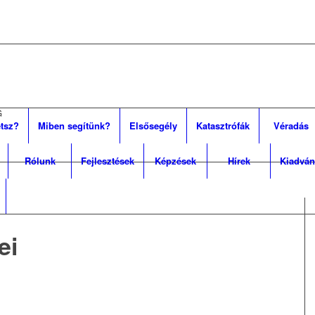
G
tsz?
Miben segítünk?
Elsősegély
Katasztrófák
Véradás
Rólunk
Fejlesztések
Képzések
Hírek
Kiadván
ei