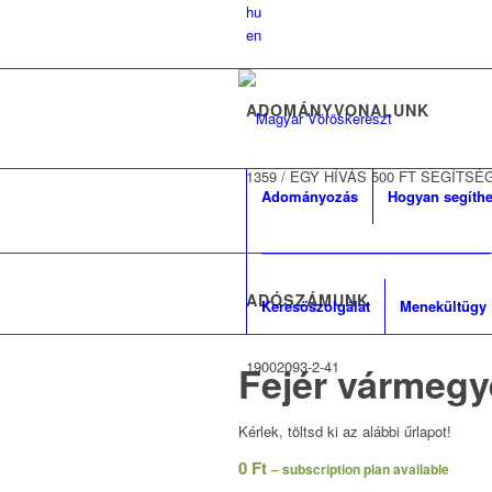
hu
en
ADOMÁNYVONALUNK
1359
/
EGY HÍVÁS 500 FT SEGÍTSÉ
Adományozás
Hogyan segíthe
————————————————
ADÓSZÁMUNK
Keresőszolgálat
Menekültügy
19002093-2-41
Fejér vármegy
Kérlek, töltsd ki az alábbi űrlapot!
0
Ft
– subscription plan available