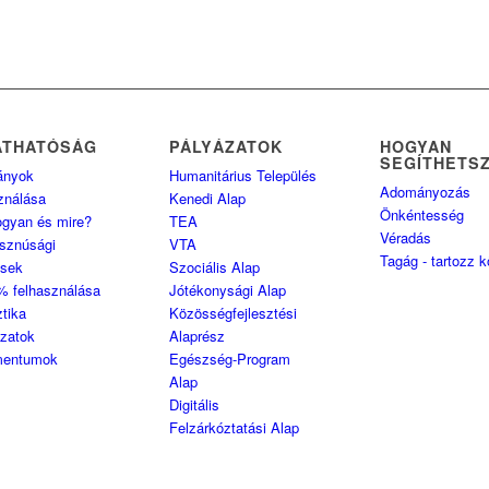
ÁTHATÓSÁG
PÁLYÁZATOK
HOGYAN
SEGÍTHETS
ányok
Humanitárius Település
Adományozás
ználása
Kenedi Alap
Önkéntesség
ogyan és mire?
TEA
Véradás
sznúsági
VTA
Tagág - tartozz 
ések
Szociális Alap
% felhasználása
Jótékonysági Alap
ztika
Közösségfejlesztési
ozatok
Alaprész
entumok
Egészség-Program
Alap
Digitális
Felzárkóztatási Alap