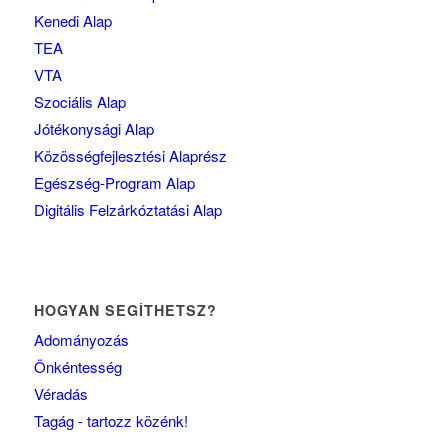
Kenedi Alap
TEA
VTA
Szociális Alap
Jótékonysági Alap
Közösségfejlesztési Alaprész
Egészség-Program Alap
Digitális Felzárkóztatási Alap
HOGYAN SEGÍTHETSZ?
Adományozás
Önkéntesség
Véradás
Tagág - tartozz közénk!