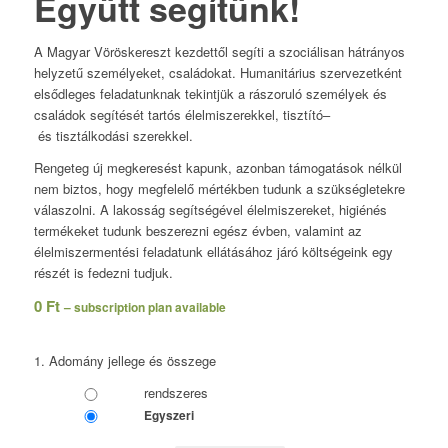
Együtt segítünk!
A Magyar Vöröskereszt kezdettől segíti a szociálisan hátrányos
helyzetű személyeket, családokat. Humanitárius szervezetként
elsődleges feladatunknak tekintjük a rászoruló személyek és
családok segítését tartós élelmiszerekkel,
tisztító
–
és
tisztálkod
ási
szerekkel
.
Rengeteg új megkeresést kapunk, azonban támogatások nélkül
nem biztos, hogy megfelelő mértékben tudunk a szükségletekre
válaszolni. A lakosság segítségével élelmiszereket, higiénés
termékeket tudunk beszerezni egész évben, valamint az
élelmiszermentési feladatunk ellátásához járó költségeink egy
részét is fedezni tudjuk.
0
Ft
– subscription plan available
1. Adomány jellege és összege
rendszeres
Egyszeri