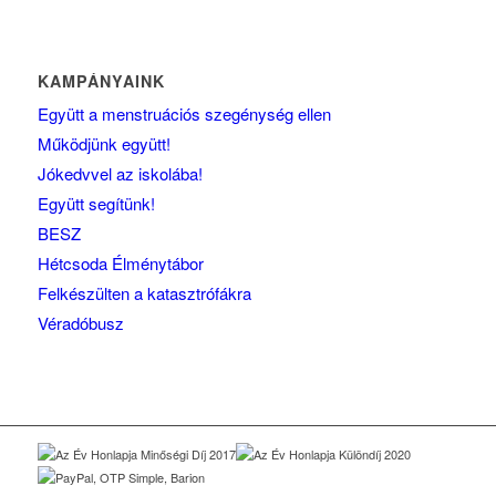
KAMPÁNYAINK
Együtt a menstruációs szegénység ellen
Működjünk együtt!
Jókedvvel az iskolába!
Együtt segítünk!
BESZ
Hétcsoda Élménytábor
Felkészülten a katasztrófákra
Véradóbusz