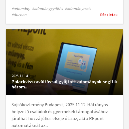
#adomány
#adománygyűjtés
#adományozás
#Auchan
Részletek
2025-11-14
Palackvisszaváltással gyűjtött adományok segítik
három...
Sajtóközlemény Budapest, 2025.11.12. Hátrányos
helyzetű családok és gyermekek támogatásához
járulhat hozzá július elseje óta az, aki a REpont
automatáknál az...