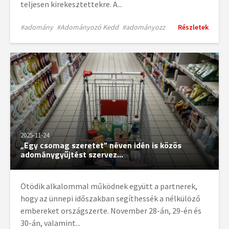
teljesen kirekesztettekre. A...
#adomány
#Adományozó Kedd
#adományozz
Részletek
2025-11-24
„Egy csomag szeretet” néven idén is közös
adománygyűjtést szervez...
Ötödik alkalommal működnek együtt a partnerek,
hogy az ünnepi időszakban segíthessék a nélkülöző
embereket országszerte. November 28-án, 29-én és
30-án, valamint...