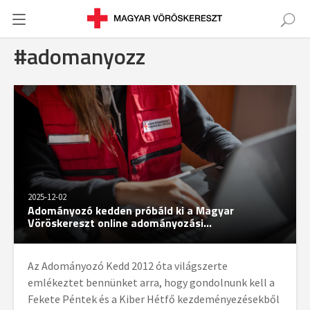
#adomanyozz
2025-12-02
Adományozó kedden próbáld ki a Magyar
Vöröskereszt online adományozási...
Az Adományozó Kedd 2012 óta világszerte
emlékeztet bennünket arra, hogy gondolnunk kell a
Fekete Péntek és a Kiber Hétfő kezdeményezésekből