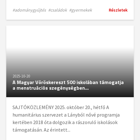
#adománygyűjtés
#családok
#gyermekek
Részletek
2025-10-20
A Magyar Vöröskereszt 500 iskolában támogatja
a menstruációs szegénységben...
SAJTÓKÖZLEMÉNY 2025. október 20., hétfő A
humanitárius szervezet a Lányból nővé programja
kertében 2018 óta dolgozik a rászoruló iskolások
támogatásán. Az érintett...