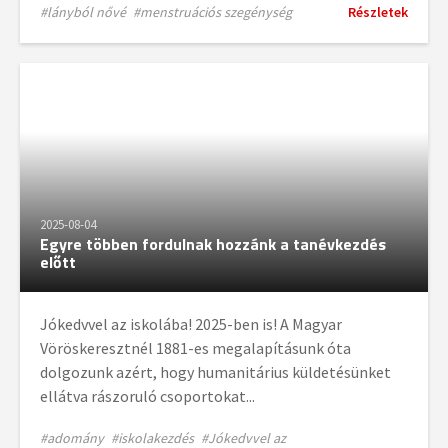
#lányból nővé
#menstruációs szegénység
Részletek
2025-08-04
Egyre többen fordulnak hozzánk a tanévkezdés
előtt
Jókedvvel az iskolába! 2025-ben is! A Magyar
Vöröskeresztnél 1881-es megalapításunk óta
dolgozunk azért, hogy humanitárius küldetésünket
ellátva rászoruló csoportokat...
#adomány
#iskolakezdés
#Jókedvvel az