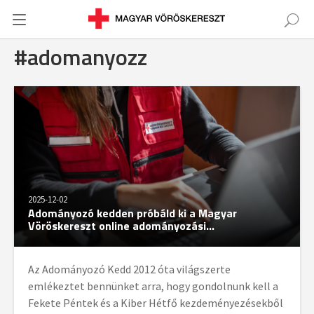
#adomanyozz
2025-12-02
Adományozó kedden próbáld ki a Magyar
Vöröskereszt online adományozási...
Az Adományozó Kedd 2012 óta világszerte
emlékeztet bennünket arra, hogy gondolnunk kell a
Fekete Péntek és a Kiber Hétfő kezdeményezésekből