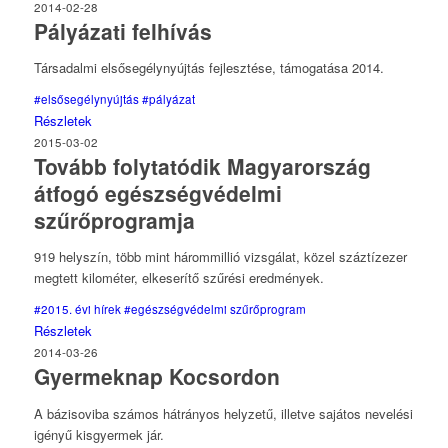
2014-02-28
Pályázati felhívás
Társadalmi elsősegélynyújtás fejlesztése, támogatása 2014.
#elsősegélynyújtás
#pályázat
Részletek
2015-03-02
Tovább folytatódik Magyarország
átfogó egészségvédelmi
szűrőprogramja
919 helyszín, több mint hárommillió vizsgálat, közel száztízezer
megtett kilométer, elkeserítő szűrési eredmények.
#2015. évi hírek
#egészségvédelmi szűrőprogram
Részletek
2014-03-26
Gyermeknap Kocsordon
A bázisoviba számos hátrányos helyzetű, illetve sajátos nevelési
igényű kisgyermek jár.