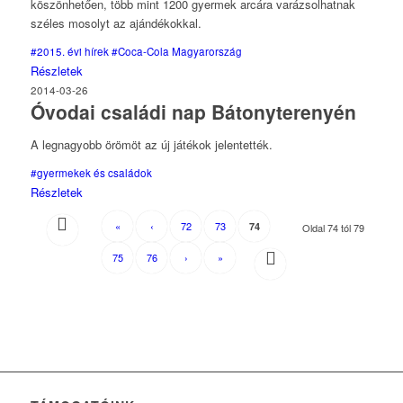
köszönhetően, több mint 1200 gyermek arcára varázsolhatnak
széles mosolyt az ajándékokkal.
#2015. évi hírek
#Coca-Cola Magyarország
Részletek
2014-03-26
Óvodai családi nap Bátonyterenyén
A legnagyobb örömöt az új játékok jelentették.
#gyermekek és családok
Részletek
«
‹
72
73
74
Oldal 74 tól 79
75
76
›
»