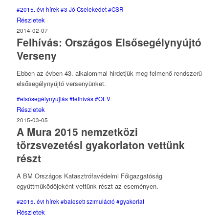
#2015. évi hírek
#3 Jó Cselekedet
#CSR
Részletek
2014-02-07
Felhívás: Országos Elsősegélynyújtó
Verseny
Ebben az évben 43. alkalommal hirdetjük meg felmenő rendszerű
elsősegélynyújtó versenyünket.
#elsősegélynyújtás
#felhívás
#OEV
Részletek
2015-03-05
A Mura 2015 nemzetközi
törzsvezetési gyakorlaton vettünk
részt
A BM Országos Katasztrófavédelmi Főigazgatóság
együttműködőjeként vettünk részt az eseményen.
#2015. évi hírek
#baleseti szimuláció
#gyakorlat
Részletek