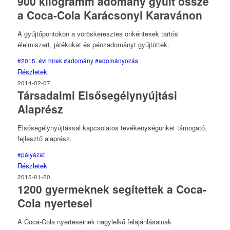
900 kilogramm adomány gyűlt össze
a Coca-Cola Karácsonyi Karavánon
A gyűjtőpontokon a vöröskeresztes önkéntesek tartós
élelmiszert, játékokat és pénzadományt gyűjtöttek.
#2015. évi hírek
#adomány
#adományozás
Részletek
2014-02-07
Társadalmi Elsősegélynyújtási
Alaprész
Elsősegélynyújtással kapcsolatos tevékenységünket támogató,
fejlesztő alaprész.
#pályázat
Részletek
2015-01-20
1200 gyermeknek segítettek a Coca-
Cola nyertesei
A Coca-Cola nyerteseinek nagylelkű felajánlásainak