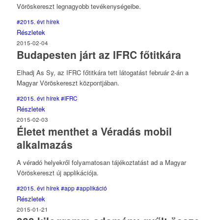
Vöröskereszt legnagyobb tevékenységeibe.
#2015. évi hírek
Részletek
2015-02-04
Budapesten járt az IFRC főtitkára
Elhadj As Sy, az IFRC főtitkára tett látogatást február 2-án a
Magyar Vöröskereszt központjában.
#2015. évi hírek
#IFRC
Részletek
2015-02-03
Életet menthet a Véradás mobil
alkalmazás
A véradó helyekről folyamatosan tájékoztatást ad a Magyar
Vöröskereszt új applikációja.
#2015. évi hírek
#app
#applikáció
Részletek
2015-01-21