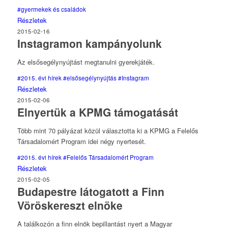
#gyermekek és családok
Részletek
2015-02-16
Instagramon kampányolunk
Az elsősegélynyújtást megtanulni gyerekjáték.
#2015. évi hírek
#elsősegélynyújtás
#Instagram
Részletek
2015-02-06
Elnyertük a KPMG támogatását
Több mint 70 pályázat közül választotta ki a KPMG a Felelős
Társadalomért Program idei négy nyertesét.
#2015. évi hírek
#Felelős Társadalomért Program
Részletek
2015-02-05
Budapestre látogatott a Finn
Vöröskereszt elnöke
A találkozón a finn elnök bepillantást nyert a Magyar