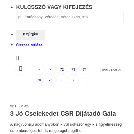
KULCSSZÓ VAGY KIFEJEZÉS
Összes törlése
«
‹
72
73
74
Oldal 74 tól 79
75
76
›
»
2015-01-25
3 Jó Cselekedet CSR Díjátadó Gála
A nagyvonalú adományokon kívül sokszor egy kis figyelmesség
és emberséges tett is rengeteget segíthet.