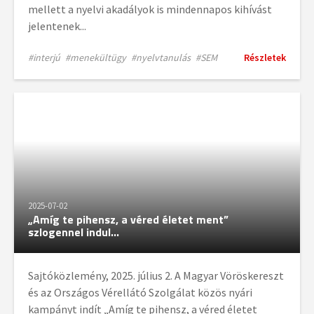
mellett a nyelvi akadályok is mindennapos kihívást
jelentenek...
#interjú
#menekültügy
#nyelvtanulás
#SEM
Részletek
2025-07-02
„Amíg te pihensz, a véred életet ment”
szlogennel indul...
Sajtóközlemény, 2025. július 2. A Magyar Vöröskereszt
és az Országos Vérellátó Szolgálat közös nyári
kampányt indít „Amíg te pihensz, a véred életet