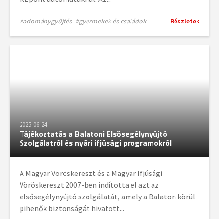
#adománygyűjtés
#gyermekek és családok
Részletek
2025-06-24
Tájékoztatás a Balatoni Elsősegélynyújtó
Szolgálatról és nyári ifjúsági programokról
A Magyar Vöröskereszt és a Magyar Ifjúsági
Vöröskereszt 2007-ben indította el azt az
elsősegélynyújtó szolgálatát, amely a Balaton körül
pihenők biztonságát hivatott...