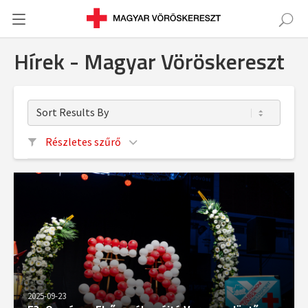
Hírek - Magyar Vöröskereszt
Részletes szűrő
CÍMKE
IDŐPONT
2025-09-23