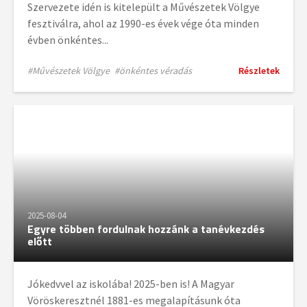
Szervezete idén is kitelepült a Művészetek Völgye
fesztiválra, ahol az 1990-es évek vége óta minden
évben önkéntes...
#Művészetek Völgye
#önkéntes véradás
Részletek
2025-08-04
Egyre többen fordulnak hozzánk a tanévkezdés
előtt
Jókedvvel az iskolába! 2025-ben is! A Magyar
Vöröskeresztnél 1881-es megalapításunk óta