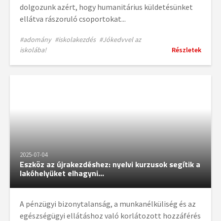
dolgozunk azért, hogy humanitárius küldetésünket
ellátva rászoruló csoportokat...
#adomány
#iskolakezdés
#Jókedvvel az
iskolába!
Részletek
2025-07-04
Eszköz az újrakezdéshez: nyelvi kurzusok segítik a
lakóhelyüket elhagyni...
A pénzügyi bizonytalanság, a munkanélküliség és az
egészségügyi ellátáshoz való korlátozott hozzáférés