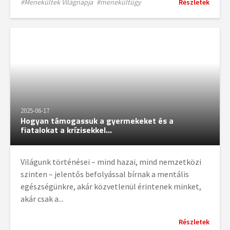
#Menekültek Világnapja
#menekültügy
Részletek
2025-06-17
Hogyan támogassuk a gyermekeket és a
fiatalokat a krízisekkel...
Világunk történései – mind hazai, mind nemzetközi
szinten – jelentős befolyással bírnak a mentális
egészségünkre, akár közvetlenül érintenek minket,
akár csak a...
Részletek