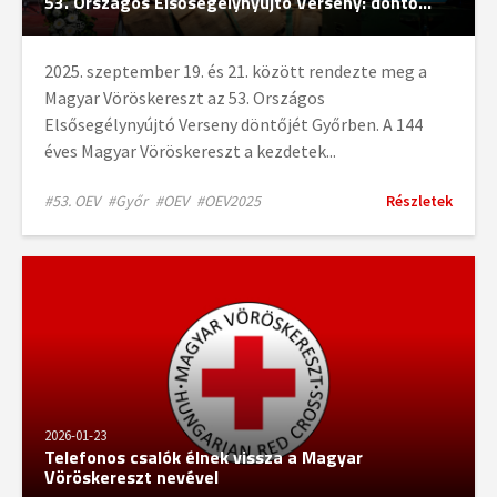
53. Országos Elsősegélynyújtó Verseny: döntő...
KULCSSZÓ VAGY KIFEJEZÉS
2025. szeptember 19. és 21. között rendezte meg a
Magyar Vöröskereszt az 53. Országos
Elsősegélynyújtó Verseny döntőjét Győrben. A 144
éves Magyar Vöröskereszt a kezdetek...
Összes törlése
#53. OEV
#Győr
#OEV
#OEV2025
Részletek
2026-01-23
Telefonos csalók élnek vissza a Magyar
Vöröskereszt nevével