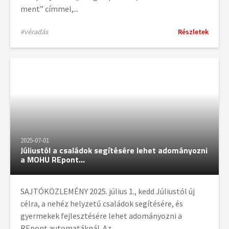
ment” címmel,...
#véradás
Részletek
2025-07-01
Júliustól a családok segítésére lehet adományozni
a MOHU REpont...
SAJTÓKÖZLEMÉNY 2025. július 1., kedd Júliustól új
célra, a nehéz helyzetű családok segítésére, és
gyermekek fejlesztésére lehet adományozni a
REpont automatáknál. Az...