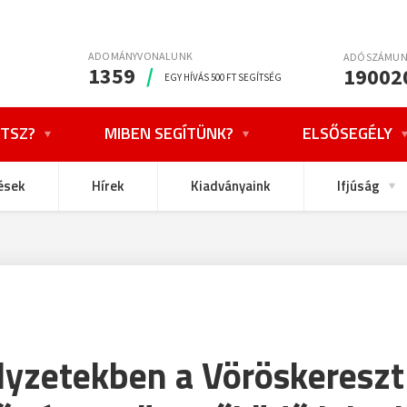
ADOMÁNYVONALUNK
ADÓSZÁMU
1359
/
19002
EGY HÍVÁS 500 FT SEGÍTSÉG
TSZ?
MIBEN SEGÍTÜNK?
ELSŐSEGÉLY
ések
Hírek
Kiadványaink
Ifjúság
elyzetekben a Vöröskereszt