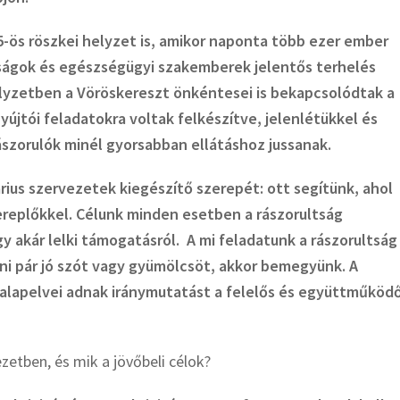
-ös röszkei helyzet is, amikor naponta több ezer ember
ságok és egészségügyi szakemberek jelentős terhelés
lyzetben a Vöröskereszt önkéntesei is bekapcsolódtak a
újtói feladatokra voltak felkészítve, jelenlétükkel és
szorulók minél gyorsabban ellátáshoz jussanak.
ius szervezetek kiegészítő szerepét: ott segítünk, ahol
replőkkel. Célunk minden esetben a rászorultság
gy akár lelki támogatásról. A mi feladatunk a rászorultság
ni pár jó szót vagy gyümölcsöt, akkor bemegyünk.
A
 alapelvei adnak iránymutatást a felelős és együttműköd
zetben, és mik a jövőbeli célok?