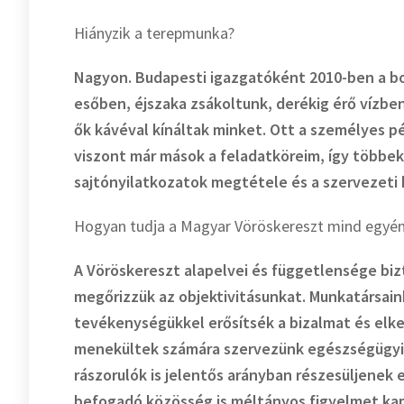
Hiányzik a terepmunka?
Nagyon. Budapesti igazgatóként 2010-ben a bor
esőben, éjszaka zsákoltunk, derékig érő vízb
ők kávéval kínáltak minket. Ott a személyes p
viszont már mások a feladatköreim, így többek 
sajtónyilatkozatok megtétele és a szervezeti 
Hogyan tudja a Magyar Vöröskereszt mind egyéni,
A Vöröskereszt alapelvei és függetlensége bi
megőrizzük az objektivitásunkat. Munkatársai
tevékenységükkel erősítsék a bizalmat és elker
menekültek számára szervezünk egészségügyi 
rászorulók is jelentős arányban részesüljenek 
befogadó közösség is méltányos figyelmet kap