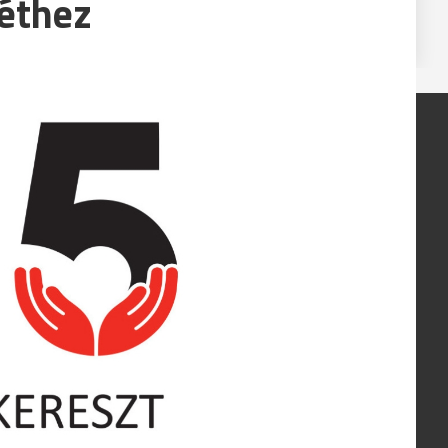
léthez