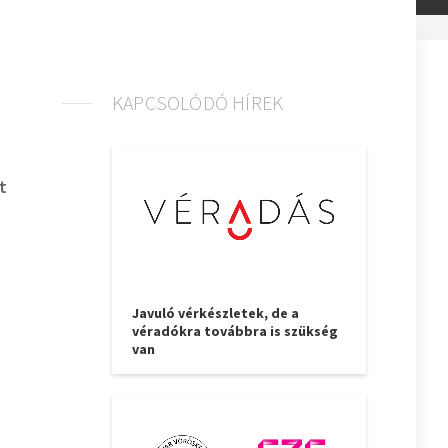
KAPCSOLÓDÓ HÍREK
t
Javuló vérkészletek, de a
véradókra továbbra is szükség
van