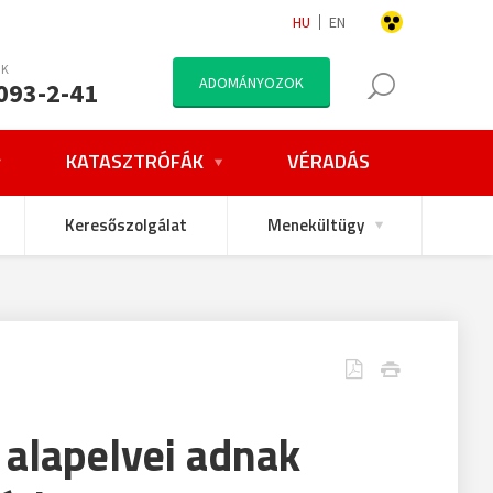
HU
EN
NK
ADOMÁNYOZOK
093-2-41
KATASZTRÓFÁK
VÉRADÁS
Keresőszolgálat
Menekültügy
 alapelvei adnak