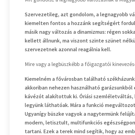
Szervezetileg, azt gondolom, a legnagyobb 
kiemelten fontos a hozzánk segítségért fordul
másik nagy változás a dinamizmus: régen sokka
kellett állnunk, ma viszont szinte szünet nélkü
szervezetnek azonnal reagálnia kell.
Mire vagy a legbüszkébb a főigazgatói kinevezés
Kiemelném a fővárosban található székházunk át
akkoriban nehezen használható garázsunkból e
kávézót alakítottuk ki. Óriási szemléletváltás
legyünk láthatóak. Mára a funkció megváltozot
Ugyanígy büszke vagyok a nagytermünk felújítás
modern, letisztult, multifunkciós egészségpo
tartani. Ezek a terek mind segítik, hogy az e