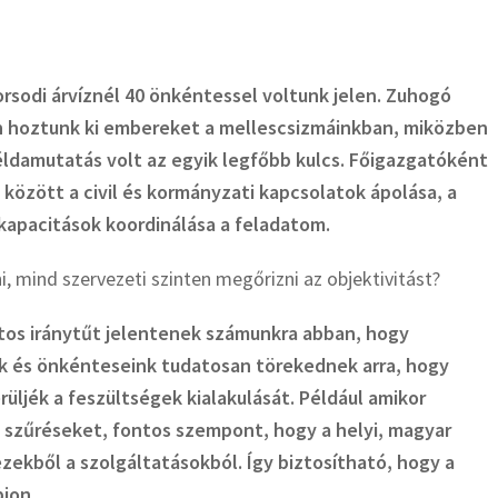
sodi árvíznél 40 önkéntessel voltunk jelen. Zuhogó
en hoztunk ki embereket a mellescsizmáinkban, miközben
éldamutatás volt az egyik legfőbb kulcs. Főigazgatóként
között a civil és kormányzati kapcsolatok ápolása, a
kapacitások koordinálása a feladatom.
 mind szervezeti szinten megőrizni az objektivitást?
ztos iránytűt jelentenek számunkra abban, hogy
nk és önkénteseink tudatosan törekednek arra, hogy
üljék a feszültségek kialakulását. Például amikor
szűréseket, fontos szempont, hogy a helyi, magyar
ezekből a szolgáltatásokból. Így biztosítható, hogy a
jon.