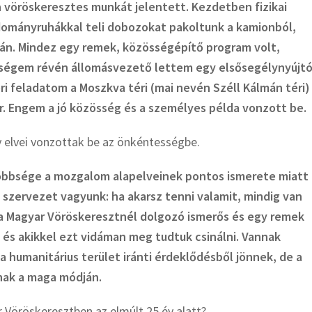
 vöröskeresztes munkát jelentett. Kezdetben fizikai
mányruhákkal teli dobozokat pakoltunk a kamionból,
án. Mindez egy remek, közösségépítő program volt,
tségem révén állomásvezető lettem egy elsősegélynyújt
i feladatom a Moszkva téri (mai nevén Széll Kálmán téri)
r. Engem a jó közösség és a személyes példa vonzott be.
 elvei vonzottak be az önkéntességbe.
öbbsége a mozgalom alapelveinek pontos ismerete miatt
 szervezet vagyunk: ha akarsz tenni valamit, mindig van
 a Magyar Vöröskeresztnél dolgozó ismerős és egy remek
és akikkel ezt vidáman meg tudtuk csinálni. Vannak
a humanitárius terület iránti érdeklődésből jönnek, de a
nak a maga módján.
 Vöröskeresztben az elmúlt 25 év alatt?