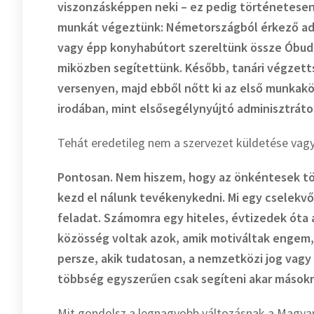
viszonzásképpen neki – ez pedig történetesen
munkát végeztünk: Németországból érkező ado
vagy épp konyhabútort szereltünk össze Óbud
miközben segítettünk. Később, tanári végzet
versenyen, majd ebből nőtt ki az első munkakör
irodában, mint elsősegélynyújtó adminisztráto
Tehát eredetileg nem a szervezet küldetése vagy
Pontosan. Nem hiszem, hogy az önkéntesek t
kezd el nálunk tevékenykedni. Mi egy cselekvő
feladat. Számomra egy hiteles, évtizedek óta
közösség voltak azok, amik motiváltak engem, 
persze, akik tudatosan, a nemzetközi jog vagy 
többség egyszerűen csak segíteni akar mások
Mit gondolsz a legnagyobb változásnak a Magyar