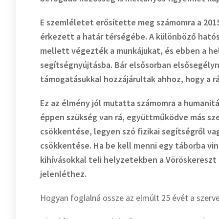
E szemléletet erősítette meg számomra a 2015
érkezett a határ térségébe. A különböző ható
mellett végezték a munkájukat, és ebben a he
segítségnyújtásba. Bár elsősorban elsősegélyny
támogatásukkal hozzájárultak ahhoz, hogy a rá
Ez az élmény jól mutatta számomra a humanitár
éppen szükség van rá, együttműködve más sze
csökkentése, legyen szó fizikai segítségről va
csökkentése. Ha be kell menni egy táborba vin
kihívásokkal teli helyzetekben a Vöröskereszt
jelenléthez.
Hogyan foglalná össze az elmúlt 25 évét a szerve