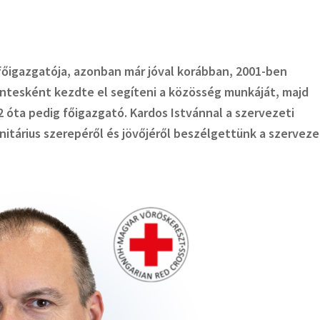
főigazgatója, azonban már jóval korábban, 2001-ben
tesként kezdte el segíteni a közösség munkáját, majd
2 óta pedig főigazgató. Kardos Istvánnal a szervezeti
tárius szerepéről és jövőjéről beszélgettünk a szerveze