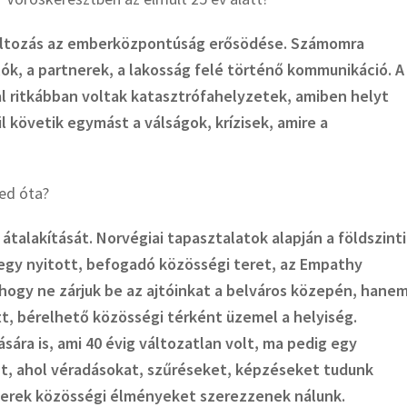
változás az emberközpontúság erősödése. Számomra
ók, a partnerek, a lakosság felé történő kommunikáció. A
l ritkábban voltak katasztrófahelyzetek, amiben helyt
l követik egymást a válságok, krízisek, amire a
ed óta?
alakítását. Norvégiai tapasztalatok alapján a földszinti
gy nyitott, befogadó közösségi teret, az Empathy
, hogy ne zárjuk be az ajtóinkat a belváros közepén, hane
t, bérelhető közösségi térként üzemel a helyiség.
ára is, ami 40 évig változatlan volt, ma pedig egy
nt, ahol véradásokat, szűréseket, képzéseket tudunk
mberek közösségi élményeket szerezzenek nálunk.