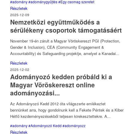
#adomány
#adománygyűjtés
#Egy csomag szeretet
Részletek
2025-12-09
Nemzetközi együttműködés a
sérülékeny csoportok támogatásáért
November 19-én zárult a Magyar Vöröskereszt PGI (Protection,
Gender & Inclusion), CEA (Community Engagement &
Accountability) és Safeguarding projektje, amelyet a Kanadai...
Részletek
2025-12-02
Adományozó kedden próbáld ki a
Magyar Vöröskereszt online
adományozási...
Az Adományozó Kedd 2012 óta világszerte emlékeztet
bennünket arra, hogy gondolnunk kell a Fekete Péntek és a Kiber
Hétfő kezdeményezésekből teljesen kirekesztettekre. A...
#adomány
#Adományozó Kedd
#adományozz
Részletek