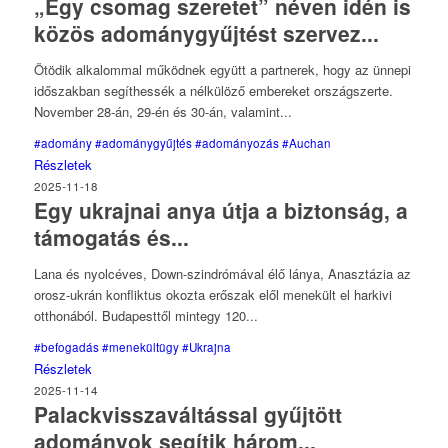
„Egy csomag szeretet” néven idén is
közös adománygyűjtést szervez...
Ötödik alkalommal működnek együtt a partnerek, hogy az ünnepi
időszakban segíthessék a nélkülöző embereket országszerte.
November 28-án, 29-én és 30-án, valamint...
#adomány
#adománygyűjtés
#adományozás
#Auchan
Részletek
2025-11-18
Egy ukrajnai anya útja a biztonság, a
támogatás és...
Lana és nyolcéves, Down-szindrómával élő lánya, Anasztázia az
orosz-ukrán konfliktus okozta erőszak elől menekült el harkivi
otthonából. Budapesttől mintegy 120...
#befogadás
#menekültügy
#Ukrajna
Részletek
2025-11-14
Palackvisszaváltással gyűjtött
adományok segítik három...