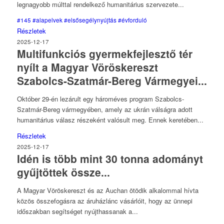
legnagyobb múlttal rendelkező humanitárius szervezete...
#145
#alapelvek
#elsősegélynyújtás
#évforduló
Részletek
2025-12-17
Multifunkciós gyermekfejlesztő tér
nyílt a Magyar Vöröskereszt
Szabolcs-Szatmár-Bereg Vármegyei...
Október 29-én lezárult egy hároméves program Szabolcs-
Szatmár-Bereg vármegyében, amely az ukrán válságra adott
humanitárius válasz részeként valósult meg. Ennek keretében...
Részletek
2025-12-17
Idén is több mint 30 tonna adományt
gyűjtöttek össze...
A Magyar Vöröskereszt és az Auchan ötödik alkalommal hívta
közös összefogásra az áruházlánc vásárlóit, hogy az ünnepi
időszakban segítséget nyújthassanak a...