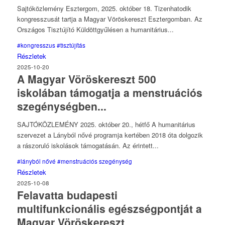
Sajtóközlemény Esztergom, 2025. október 18. Tizenhatodik
kongresszusát tartja a Magyar Vöröskereszt Esztergomban. Az
Országos Tisztújító Küldöttgyűlésen a humanitárius...
#kongresszus
#tisztújítás
Részletek
2025-10-20
A Magyar Vöröskereszt 500
iskolában támogatja a menstruációs
szegénységben...
SAJTÓKÖZLEMÉNY 2025. október 20., hétfő A humanitárius
szervezet a Lányból nővé programja kertében 2018 óta dolgozik
a rászoruló iskolások támogatásán. Az érintett...
#lányból nővé
#menstruációs szegénység
Részletek
2025-10-08
Felavatta budapesti
multifunkcionális egészségpontját a
Magyar Vöröskereszt