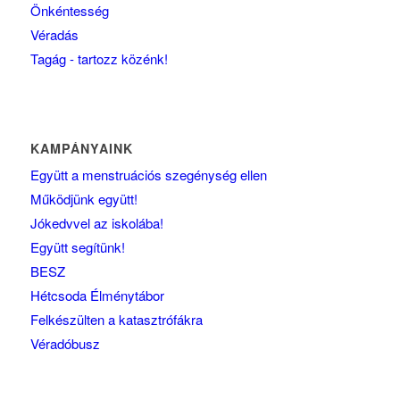
Önkéntesség
Véradás
Tagág - tartozz közénk!
KAMPÁNYAINK
Együtt a menstruációs szegénység ellen
Működjünk együtt!
Jókedvvel az iskolába!
Együtt segítünk!
BESZ
Hétcsoda Élménytábor
Felkészülten a katasztrófákra
Véradóbusz