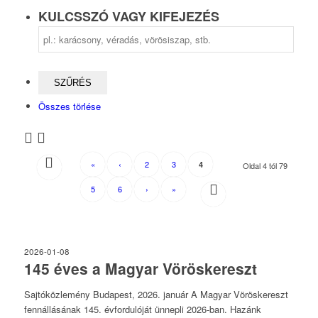
KULCSSZÓ VAGY KIFEJEZÉS
Összes törlése
«
‹
2
3
4
Oldal 4 tól 79
5
6
›
»
2026-01-08
145 éves a Magyar Vöröskereszt
Sajtóközlemény Budapest, 2026. január A Magyar Vöröskereszt
fennállásának 145. évfordulóját ünnepli 2026-ban. Hazánk