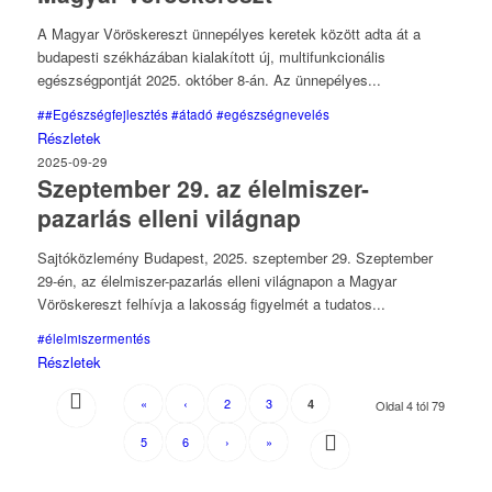
A Magyar Vöröskereszt ünnepélyes keretek között adta át a
budapesti székházában kialakított új, multifunkcionális
egészségpontját 2025. október 8-án. Az ünnepélyes...
##Egészségfejlesztés
#átadó
#egészségnevelés
Részletek
2025-09-29
Szeptember 29. az élelmiszer-
pazarlás elleni világnap
Sajtóközlemény Budapest, 2025. szeptember 29. Szeptember
29-én, az élelmiszer-pazarlás elleni világnapon a Magyar
Vöröskereszt felhívja a lakosság figyelmét a tudatos...
#élelmiszermentés
Részletek
«
‹
2
3
4
Oldal 4 tól 79
5
6
›
»