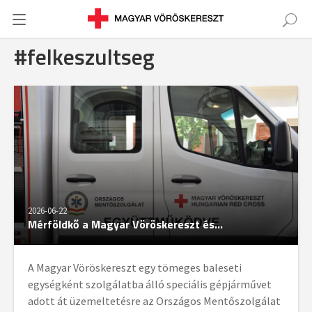
#felkeszultseg
2026-06-22
Mérföldkő a Magyar Vöröskereszt és...
A Magyar Vöröskereszt egy tömeges baleseti
egységként szolgálatba álló speciális gépjárművet
adott át üzemeltetésre az Országos Mentőszolgálat