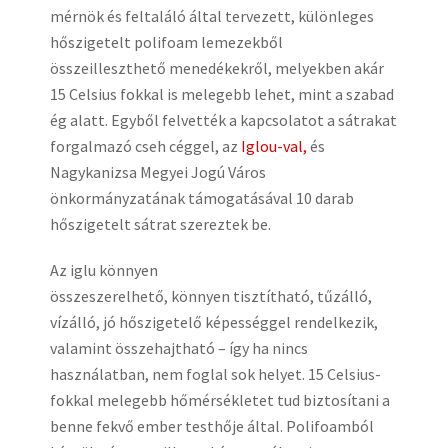
mérnök és feltaláló által tervezett, különleges
hőszigetelt polifoam lemezekből
összeilleszthető menedékekről, melyekben akár
15 Celsius fokkal is melegebb lehet, mint a szabad
ég alatt. Egyből felvették a kapcsolatot a sátrakat
forgalmazó cseh céggel, az
Iglou-val,
és
Nagykanizsa Megyei Jogú Város
önkormányzatának támogatásával 10 darab
hőszigetelt sátrat szereztek be.
Az iglu könnyen
összeszerelhető, könnyen tisztítható, tűzálló,
vízálló, jó hőszigetelő képességgel rendelkezik,
valamint összehajtható – így ha nincs
használatban, nem foglal sok helyet. 15 Celsius-
fokkal melegebb hőmérsékletet tud biztosítani a
benne fekvő ember testhője által. Polifoamból