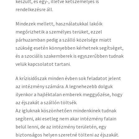
készült, és egy-, illetve kétszemélyes is
rendelkezésre áll.
Mindezek mellett, használatukkal lakóik
megőrizhetik a személyes terüket, ezzel
párhuzamban pedig a szálló közelsége miatt
szükség esetén könnyebben kérhetnek segítséget,
és a szociális szakemberek is egyszerűbben tudnak
velük kapcsolatot tartani.
A krízisidőszak minden évben sok feladatot jelent
az intézmény számára. A legnehezebb dolguk
ilyenkor a hajléktalan emberek meggyőzése, hogy
az éjszakát a szállón töltsék.
Az igluknak köszönhetően mindenkinek tudnak
segíteni, aki esetleg nem akar intézmény falain
belül lenni, de az intézmény területén, egy
biztonságos helyen szeretné tölteni az éjszakát.