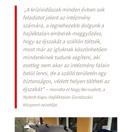
„A krízisidőszak minden évben sok
feladatot jelent az intézmény
számára, a legnehezebb dolgunk a
hajléktalan emberek meggyőzése,
hogy az éjszakát a szállón töltsék,
most már az igluknak köszönhetően
mindenkinek tudunk segíteni, aki
esetleg nem akar az intézmény falain
belül lenni, de a szálló területén egy
biztonságos, védett helyen töltheti az
éjszakát” –
mondta el Nagy Bernadett, a
Nyitott Kapu Hajléktalan Gondozási
Központ vezetője.