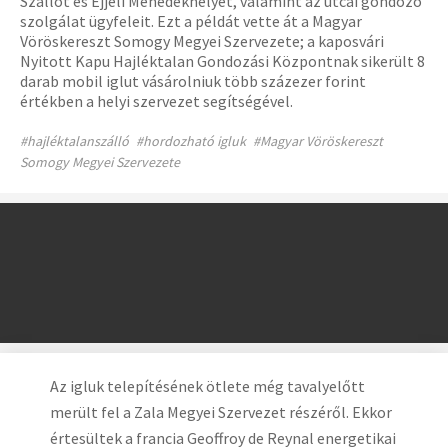
Szállót és Éjjeli Menedékhelyet, valamint az utcai gondozó
szolgálat ügyfeleit. Ezt a példát vette át a Magyar
Vöröskereszt Somogy Megyei Szervezete; a kaposvári
Nyitott Kapu Hajléktalan Gondozási Központnak sikerült 8
darab mobil iglut vásárolniuk több százezer forint
értékben a helyi szervezet segítségével.
#hajléktalanszálló
#hordozható igluk
#Magyar Vöröskereszt
Somogy Megyei Szervezete
Az igluk telepítésének ötlete még tavalyelőtt
merült fel a Zala Megyei Szervezet részéről. Ekkor
értesültek a francia Geoffroy de Reynal energetikai