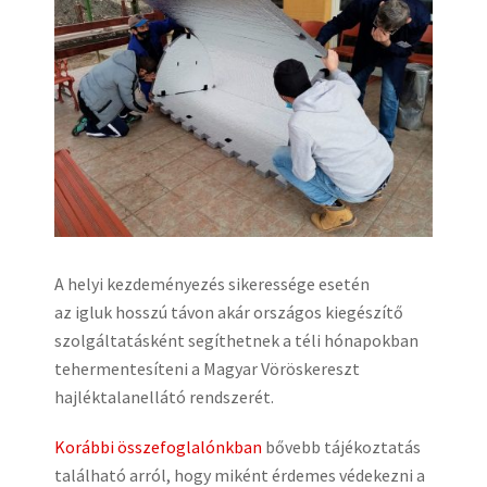
A helyi kezdeményezés sikeressége esetén
az igluk hosszú távon akár országos kiegészítő
szolgáltatásként segíthetnek a téli hónapokban
tehermentesíteni a Magyar Vöröskereszt
hajléktalanellátó rendszerét.
Korábbi összefoglalónkban
bővebb tájékoztatás
található arról, hogy miként érdemes védekezni a