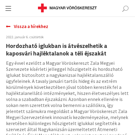
Vissza a hírekhez
2022. január 6. csütörtök
Hordozható iglukban is átvészelhetik a
kaposvári hajléktalanok a téli éjszakát
Egy évvel ezelőtt a Magyar Vöröskereszt Zala Megyei
Szervezete kísérleti jelleggel hőszigetelt és hordozható
iglukat biztosított a nagykanizsai hajléktalanszálló
ügyfeleinek. A tavaly januári tartós hideg és az extrém
körülmények következtében jóval többen keresték fel a
hajléktalanellátó intézményeket, hiszen életveszélyes lett
volna a szabadban éjszakázni. Azonban ennek ellenére is
sokan nem szerettek volna bemenni a szállókra, így
jelentett számukra megoldást a Magyar Vöröskereszt Zala
Megyei Szervezetének innovatív kezdeményezése, melynek
keretében különleges hőszigetelt iglukkal segítették a
szervezet által Nagykanizsán üzemeltetett Átmeneti