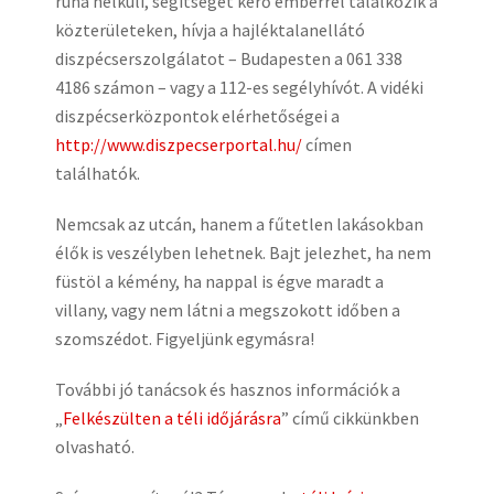
ruha nélküli, segítséget kérő emberrel találkozik a
közterületeken, hívja a hajléktalanellátó
diszpécserszolgálatot – Budapesten a 061 338
4186 számon – vagy a 112-es segélyhívót. A vidéki
diszpécserközpontok elérhetőségei a
http://www.diszpecserportal.hu/
címen
találhatók.
Nemcsak az utcán, hanem a fűtetlen lakásokban
élők is veszélyben lehetnek. Bajt jelezhet, ha nem
füstöl a kémény, ha nappal is égve maradt a
villany, vagy nem látni a megszokott időben a
szomszédot. Figyeljünk egymásra!
További jó tanácsok és hasznos információk a
„
Felkészülten a téli időjárásra
” című cikkünkben
olvasható.