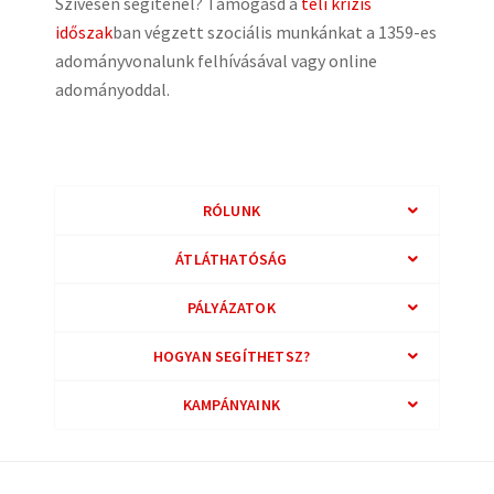
Szívesen segítenél? Támogasd a
téli krízis
időszak
ban végzett szociális munkánkat a 1359-es
adományvonalunk felhívásával vagy online
adományoddal.
RÓLUNK
ÁTLÁTHATÓSÁG
PÁLYÁZATOK
HOGYAN SEGÍTHETSZ?
KAMPÁNYAINK