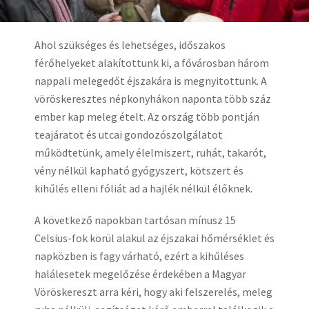
Ahol szükséges és lehetséges, időszakos
férőhelyeket alakítottunk ki, a fővárosban három
nappali melegedőt éjszakára is megnyitottunk. A
vöröskeresztes népkonyhákon naponta több száz
ember kap meleg ételt. Az ország több pontján
teajáratot és utcai gondozószolgálatot
működtetünk, amely élelmiszert, ruhát, takarót,
vény nélkül kapható gyógyszert, kötszert és
kihűlés elleni fóliát ad a hajlék nélkül élőknek.
A következő napokban tartósan mínusz 15
Celsius-fok körül alakul az éjszakai hőmérséklet és
napközben is fagy várható, ezért a kihűléses
halálesetek megelőzése érdekében a Magyar
Vöröskereszt arra kéri, hogy aki felszerelés, meleg