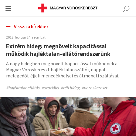
Vissza a hírekhez
2018. február 24. szombat
Extrém hideg: megnövelt kapacitással
működik hajléktalan-ellátórendszerünk
A nagy hidegben megnövelt kapacitással működnek a
Magyar Vöröskereszt hajléktalanszállói, nappali
melegedői, éjjeli menedékhelyei és átmeneti szállásai.
#hajéktalanellátás
#szociális
#téli hideg
#voroskereszt