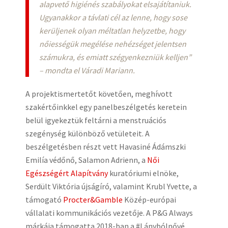
alapvető higiénés szabályokat elsajátítaniuk.
Ugyanakkor a távlati cél az lenne, hogy sose
kerüljenek olyan méltatlan helyzetbe, hogy
nőiességük megélése nehézséget jelentsen
számukra, és emiatt szégyenkezniük kelljen”
– mondta el Váradi Mariann.
A projektismertetőt követően, meghívott
szakértőinkkel egy panelbeszélgetés keretein
belül igyekeztük feltárni a menstruációs
szegénység különböző vetületeit. A
beszélgetésben részt vett Havasiné Ádámszki
Emilía védőnő, Salamon Adrienn, a
Női
Egészségért Alapítvány
kuratóriumi elnöke,
Serdült Viktória újságíró, valamint Krubl Yvette, a
támogató
Procter&Gamble
Közép-európai
vállalati kommunikációs vezetője. A P&G Always
márkája támogatta 2018-ban a #Lánybólnővé