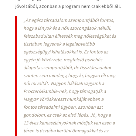
jóvoltából, azonban a program nem csak ebből áll.
„Az egész társadalom szempontjából fontos,
hogy a lányok és a nők szorongások nélkül,
felszabadultan élhessék meg nőiességüket és
tisztában legyenek a legalapvetőbb
egészségügyi kihatásokkal is. Ez fontos az
egyén jó közérzete, megfelelő pszichés
állapota szempontjából, de össztársadalmi
szinten sem mindegy, hogy ki, hogyan éli meg
női mivoltát.
Nagyon hálásak vagyunk a
Procter&Gamble-nek, hogy támogatják a
Magyar Vöröskereszt munkáját ebben a
fontos társadalmi ügyben, azonban azt
gondolom, ez csak az első lépés. Jó, hogy a
13 éves kamaszlányoknak módjuk van ezen a
téren is tisztába kerülni önmagukkal és az