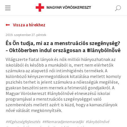
Vissza a hírekhez
2019. szeptember 27. péntek
És Ön tudja, mi az a menstruációs szegénység?
- Októberben indul országosan a #lánybólnővé
Világszerte fiatal lányok és nők milliói hiányozhatnak az
iskolából és később a munkából is, mert nem elérhetők
számukra az alapvető női intimhigiénés termékek. A
különböző kényszermegoldások kitalálása mellett komoly
pszichés terhet is jelent számukra a nőiességük megélése,
gyakran beszélni sem mernek a felmerülő gondjaikról. A
Magyar Vöröskereszt #lánybólnővé elnevezésű iskolai
programjával a menstruációs szegénységgel való
szembenézés mellett azért is küzd, hogy a kamaszlányok
nővé válását megkönnyítsék.
##Egészségfejlesztés
##Nemaradjenemaradjki
#lánybólnővé