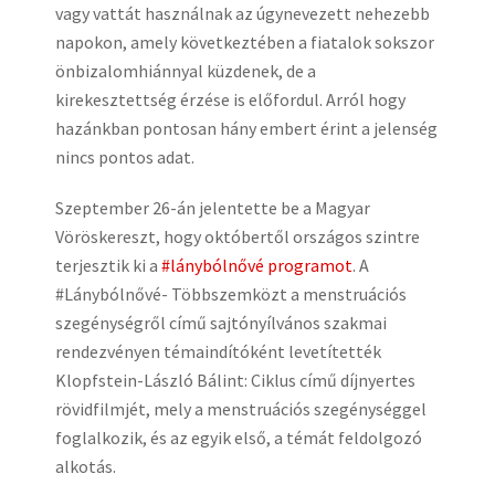
vagy vattát használnak az úgynevezett nehezebb
napokon, amely következtében a fiatalok sokszor
önbizalomhiánnyal küzdenek, de a
kirekesztettség érzése is előfordul. Arról hogy
hazánkban pontosan hány embert érint a jelenség
nincs pontos adat.
Szeptember 26-án jelentette be a Magyar
Vöröskereszt, hogy októbertől országos szintre
terjesztik ki a
#lánybólnővé programot
. A
#Lánybólnővé- Többszemközt a menstruációs
szegénységről című sajtónyílvános szakmai
rendezvényen témaindítóként levetítették
Klopfstein-László Bálint: Ciklus című díjnyertes
rövidfilmjét, mely a menstruációs szegénységgel
foglalkozik, és az egyik első, a témát feldolgozó
alkotás.