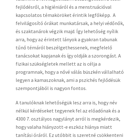
fejlődésről, a higiéniáról és a menstruációval
kapcsolatos témaköröket érintik legfőképp. A
felvilágosító órákat munkatársak, a helyi védőnők,
és szaktanárok végzik majd. Így lehetőség nyílik
arra, hogy az érintett lányok a gyakran tabunak
tűnő témáról beszélgethessenek, megfelelő
tanácsokat kapjanak és így oldják a szorongást. A
fizikai szükségletek mellett az is célja a
programnak, hogy a nővé válás büszkén vállalható
legyen a kamaszoknak, ami a pszichés fejlődésük
szempontjából is nagyon fontos.
A tanulóknak lehetőségük lesz arra is, hogy név
nélkül kérdéseket tegyenek fel az előadónak és a
4300 7. osztályos nagylányt arról is megkérdezik,
hogy valaha hiányzott-e eszköz hiánya miatt
tanítási óráról. Ez utóbbit is szeretné csökkenteni