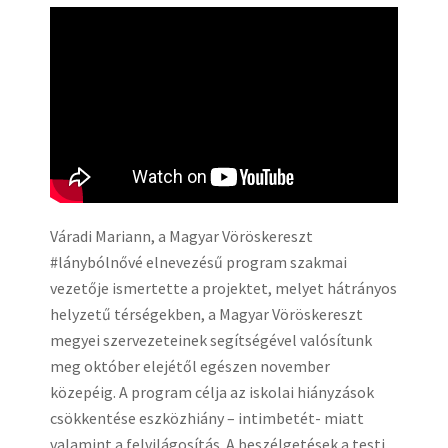
Váradi Mariann, a Magyar Vöröskereszt
#lánybólnővé elnevezésű program szakmai
vezetője ismertette a projektet, melyet hátrányos
helyzetű térségekben, a Magyar Vöröskereszt
megyei szervezeteinek segítségével valósítunk
meg október elejétől egészen november
közepéig. A program célja az iskolai hiányzások
csökkentése eszközhiány – intimbetét- miatt
valamint a felvilágosítás. A beszélgetések a testi