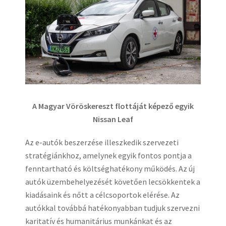
A Magyar Vöröskereszt flottáját képező egyik
Nissan Leaf
Az e-autók beszerzése illeszkedik szervezeti
stratégiánkhoz, amelynek egyik fontos pontja a
fenntartható és költséghatékony működés. Az új
autók üzembehelyezését követően lecsökkentek a
kiadásaink és nőtt a célcsoportok elérése. Az
autókkal továbbá hatékonyabban tudjuk szervezni
karitatív és humanitárius munkánkat és az