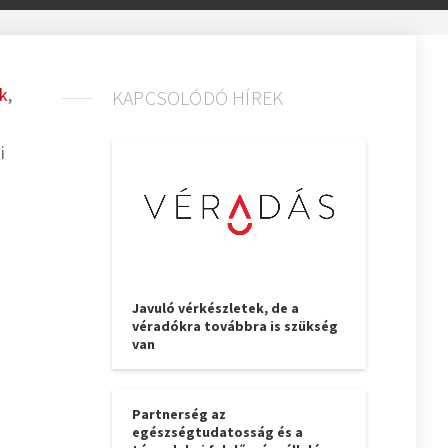
nk
,
KAPCSOLÓDÓ HÍREK
i
Javuló vérkészletek, de a
véradókra továbbra is szükség
van
Partnerség az
egészségtudatosság és a