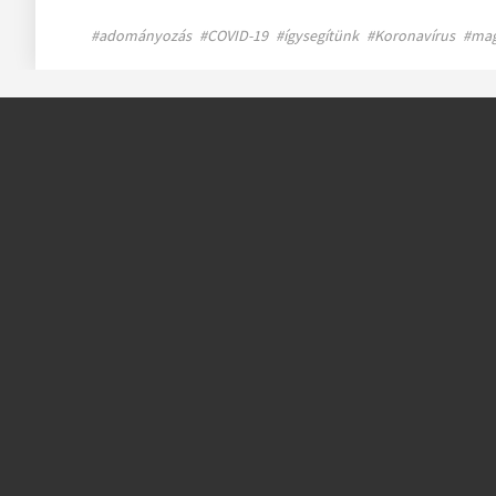
#adományozás
#COVID-19
#ígysegítünk
#Koronavírus
#mag