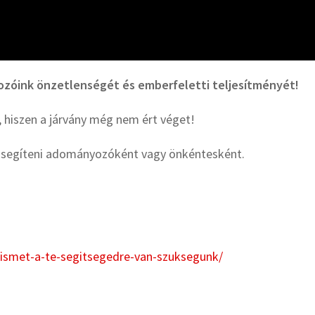
ozóink önzetlenségét és emberfeletti teljesítményét!
 hiszen a járvány még nem ért véget!
et segíteni adományozóként vagy önkéntesként.
k/ismet-a-te-segitsegedre-van-szuksegunk/