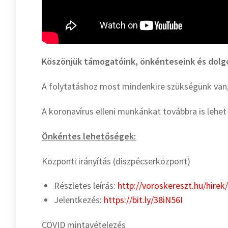
Köszönjük támogatóink, önkénteseink és dolg
A folytatáshoz most mindenkire szükségünk van,
A koronavírus elleni munkánkat továbbra is leh
Önkéntes lehetőségek:
Központi irányítás (diszpécserközpont)
Részletes leírás:
http://voroskereszt.hu/hire
Jelentkezés:
https://bit.ly/38iN56I
COVID mintavételezés