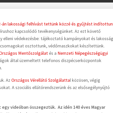
-án lakossági felhívást tettünk közzé és gyűjtést indítottu
vírushoz kapcsolódó tevékenységünket. Az ezt követő
y elleni védekezésbe: tájékoztató kampányokat és lakosság
ági csomagokat osztottunk, védőmaszkokat készítettünk.
Országos Mentőszolgálat
és a
Nemzeti Népegészségügyi
ságok által üzemeltett telefonos diszpécserközpontok
n.
uk. Az
Országos Vérellátó Szolgálatta
l közösen, végig
okat. A szociális ellátórendszerünk és az elsősegélynyújtó
 egy videóban összegeztük. Az idén 140 éves Magyar