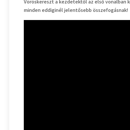
Vöröskereszt a kezdetektől az első vonalban k
minden eddiginél jelentősebb összefogásnak!