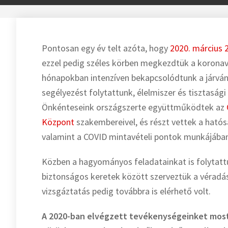
Pontosan egy év telt azóta, hogy
2020. március 2
ezzel pedig széles körben megkezdtük a korona
hónapokban intenzíven bekapcsolódtunk a járván
segélyezést folytattunk, élelmiszer és tisztas
Önkénteseink országszerte együttműködtek az
Központ
szakembereivel, és részt vettek a ható
valamint a COVID mintavételi pontok munkájába
Közben a hagyományos feladatainkat is folytatt
biztonságos keretek között szerveztük a véradás
vizsgáztatás pedig továbbra is elérhető volt.
A 2020-ban elvégzett tevékenységeinket most