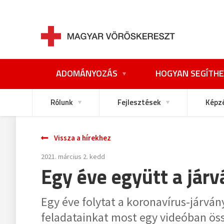
ADOMÁNYOZÁS
HOGYAN SEGÍTHE
Rólunk
Fejlesztések
Képz
Vissza a hírekhez
2021. március 2. kedd
Egy éve együtt a járv
Egy éve folytat a koronavírus-járvá
feladatainkat most egy videóban ös