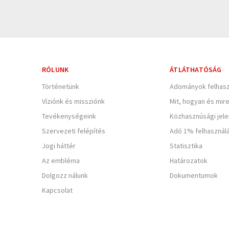
RÓLUNK
ÁTLÁTHATÓSÁG
Történetünk
Adományok felhasz
Víziónk és missziónk
Mit, hogyan és mir
Tevékenységeink
Közhasznúsági jel
Szervezeti felépítés
Adó 1% felhasznál
Jogi háttér
Statisztika
Az embléma
Határozatok
Dolgozz nálunk
Dokumentumok
Kapcsolat