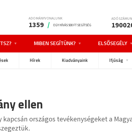
ADOMÁNYVONALUNK
ADÓSZÁMU
1359
/
19002
EGY HÍVÁS 500 FT SEGÍTSÉG
TSZ?
MIBEN SEGÍTÜNK?
ELSŐSEGÉLY
ések
Hírek
Kiadványaink
Ifjúság
ány ellen
ny kapcsán országos tevékenységeket a Magya
szegeztük.