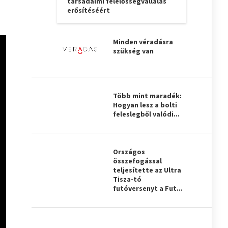
társadalmi felelősségvállalás
erősítéséért
Minden véradásra
szükség van
Több mint maradék:
Hogyan lesz a bolti
feleslegből valódi...
Országos
összefogással
teljesítette az Ultra
Tisza-tó
futóversenyt a Fut...