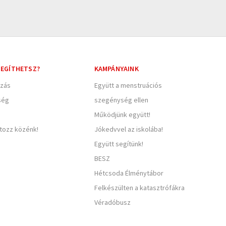
EGÍTHETSZ?
KAMPÁNYAINK
zás
Együtt a menstruációs
ség
szegénység ellen
Működjünk együtt!
rtozz közénk!
Jókedvvel az iskolába!
Együtt segítünk!
BESZ
Hétcsoda Élménytábor
Felkészülten a katasztrófákra
Véradóbusz