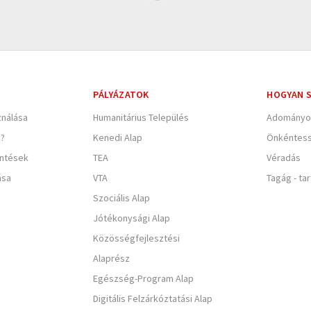
PÁLYÁZATOK
HOGYAN S
nálása
Humanitárius Település
Adományo
e?
Kenedi Alap
Önkéntes
entések
TEA
Véradás
ása
VTA
Tagág - ta
Szociális Alap
Jótékonysági Alap
Közösségfejlesztési
Alaprész
Egészség-Program Alap
Digitális Felzárkóztatási Alap