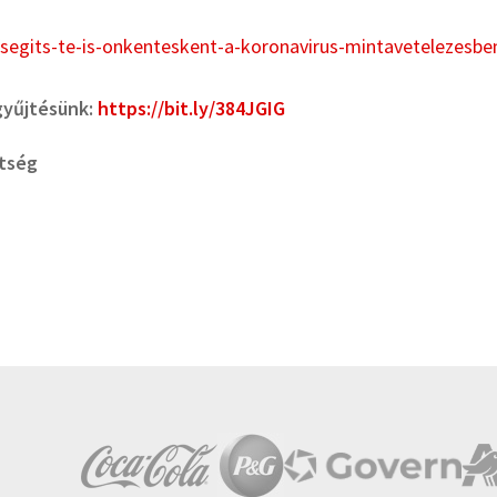
k/segits-te-is-onkenteskent-a-koronavirus-mintavetelezesbe
gyűjtésünk:
https://bit.ly/384JGIG
ítség