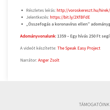
Részletes leírás:
http://voroskereszt.hu/hire
Jelentkezés:
https://bit.ly/2XfBFdE
„Összefogás a koronavírus ellen” adomány
Adományvonalunk
: 1359 – Egy hívás 250 Ft seg
A videót készítette:
The Speak Easy Project
Narrátor:
Anger Zsolt
TÁMOGATÓINK