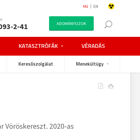
HU
EN
NK
ADOMÁNYOZOK
093-2-41
KATASZTRÓFÁK
VÉRADÁS
Keresőszolgálat
Menekültügy
r Vöröskereszt. 2020-as