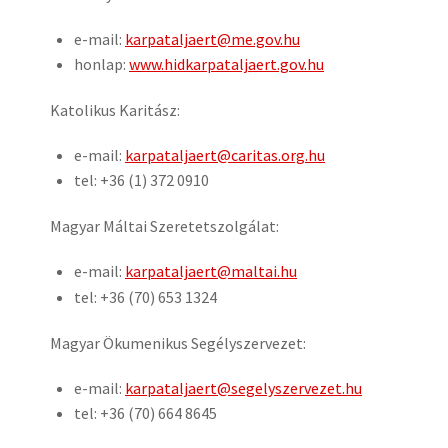
e-mail:
karpataljaert@me.gov.hu
honlap:
www.hidkarpataljaert.gov.hu
Katolikus Karitász:
e-mail:
karpataljaert@caritas.org.hu
tel: +36 (1) 372 0910
Magyar Máltai Szeretetszolgálat:
e-mail:
karpataljaert@maltai.hu
tel: +36 (70) 653 1324
Magyar Ökumenikus Segélyszervezet:
e-mail:
karpataljaert@segelyszervezet.hu
tel: +36 (70) 664 8645