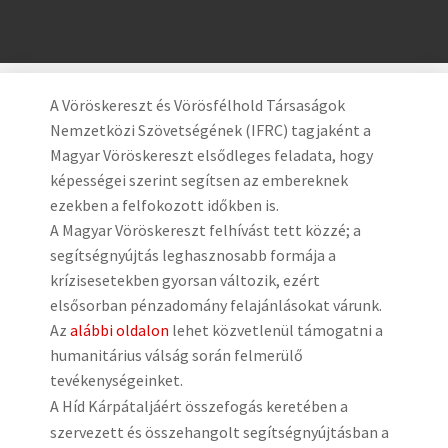
A Vöröskereszt és Vörösfélhold Társaságok
Nemzetközi Szövetségének (IFRC) tagjaként a
Magyar Vöröskereszt elsődleges feladata, hogy
képességei szerint segítsen az embereknek
ezekben a felfokozott időkben is.
A Magyar Vöröskereszt felhívást tett közzé; a
segítségnyújtás leghasznosabb formája a
krízisesetekben gyorsan változik, ezért
elsősorban pénzadomány felajánlásokat várunk.
Az
alábbi oldalon
lehet közvetlenül támogatni a
humanitárius válság során felmerülő
tevékenységeinket.
A Híd Kárpátaljáért összefogás keretében a
szervezett és összehangolt segítségnyújtásban a