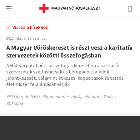
Vissza a hírekhez
2022. február 26. szombat
A Magyar Vöröskereszt is részt vesz a karitatív
szervezetek közötti összefogásban
A Híd Kárpátaljáért összefogás keretében a karitatív
szervezetek szálláshelyek és befogadó családok
jelentkezését, valamint étkezési kapacitások és tartós
élelmiszer felajánlását várják.
#Híd Kárpátaljáért
#humanitárius válság
#Karitatív Tanács
#Ukrajna