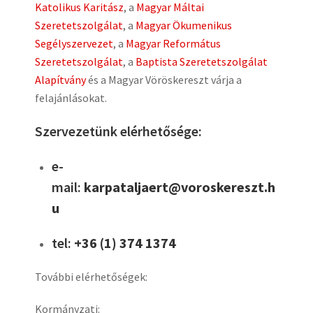
Katolikus Karitász
, a
Magyar Máltai
Szeretetszolgálat
, a
Magyar Ökumenikus
Segélyszervezet
, a
Magyar Református
Szeretetszolgálat
, a
Baptista Szeretetszolgálat
Alapítvány
és a Magyar Vöröskereszt várja a
felajánlásokat.
Szervezetünk elérhetősége:
e-
mail:
karpataljaert@voroskereszt.h
u
tel:
+36 (1) 374 1374
További elérhetőségek:
Kormányzati: