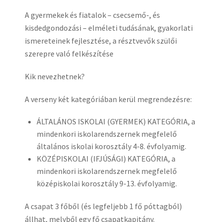
A gyermekek és fiatalok – csecsemő-, és
kisdedgondozási – elméleti tudásának, gyakorlati
ismereteinek fejlesztése, a résztvevők szülői
szerepre való felkészítése
Kik nevezhetnek?
A verseny két kategóriában kerül megrendezésre:
ÁLTALÁNOS ISKOLAI (GYERMEK) KATEGÓRIA, a
mindenkori iskolarendszernek megfelelő
általános iskolai korosztály 4-8. évfolyamig.
KÖZÉPISKOLAI (IFJÚSÁGI) KATEGÓRIA, a
mindenkori iskolarendszernek megfelelő
középiskolai korosztály 9-13. évfolyamig.
A csapat 3 főből (és legfeljebb 1 fő póttagból)
állhat, melyből egy fő csapatkapitány.