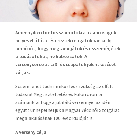
Amennyiben fontos számotokra az apróságok
helyes ellátása, és éreztek magatokban kellő
ambíciót, hogy megtanuljátok és összemérjétek
a tudásotokat, ne habozzatok! A
versenysorozatra 3 fős csapatok jelentkezését
várjuk.
Sosem lehet tudni, mikor lesz szükség az efféle
tudásra! Megtiszteltetés és külön öröm a
számunkra, hogy a jubiláló versennyel az idén
együtt ünnepelhetjük a Magyar Védőnői Szolgálat
megalakulásának 100. évfordulóját is.
A verseny célja