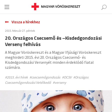
Vissza a hírekhez
2015. február 27. péntek
20. Országos Csecsemő és –Kisdedgondozási
Verseny felhívás
A Magyar Vöröskereszt és a Magyar Ifjúsági Vöröskereszt
meghirdeti 2015. évi 20. Országos Csecsemő- és
Kisdedgondozási Versenyét minden érdeklődő fiatal
számára.
#2015. évi hírek
#csecsemőgondozás
#OCSV
#Országos
Csecsemőgondozási Vetélkedő
#verseny