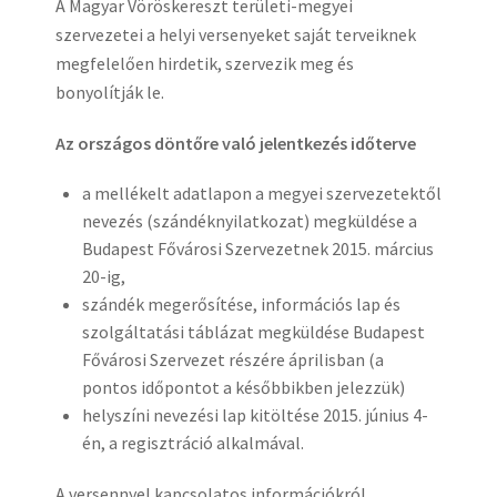
A Magyar Vöröskereszt területi-megyei
szervezetei a helyi versenyeket saját terveiknek
megfelelően hirdetik, szervezik meg és
bonyolítják le.
Az országos döntőre való jelentkezés időterve
a mellékelt adatlapon a megyei szervezetektől
nevezés (szándéknyilatkozat) megküldése a
Budapest Fővárosi Szervezetnek 2015. március
20-ig,
szándék megerősítése, információs lap és
szolgáltatási táblázat megküldése Budapest
Fővárosi Szervezet részére áprilisban (a
pontos időpontot a későbbikben jelezzük)
helyszíni nevezési lap kitöltése 2015. június 4-
én, a regisztráció alkalmával.
A versennyel kapcsolatos információkról