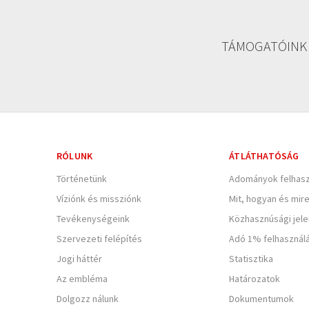
TÁMOGATÓINK
RÓLUNK
ÁTLÁTHATÓSÁG
Történetünk
Adományok felhasz
Víziónk és missziónk
Mit, hogyan és mir
Tevékenységeink
Közhasznúsági jel
Szervezeti felépítés
Adó 1% felhasznál
Jogi háttér
Statisztika
Az embléma
Határozatok
Dolgozz nálunk
Dokumentumok