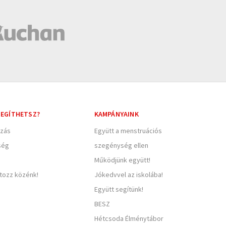
EGÍTHETSZ?
KAMPÁNYAINK
zás
Együtt a menstruációs
ség
szegénység ellen
Működjünk együtt!
rtozz közénk!
Jókedvvel az iskolába!
Együtt segítünk!
BESZ
Hétcsoda Élménytábor