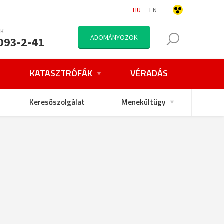
HU
EN
NK
ADOMÁNYOZOK
093-2-41
KATASZTRÓFÁK
VÉRADÁS
Keresőszolgálat
Menekültügy