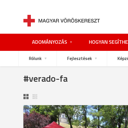
ADOMÁNYOZÁS
HOGYAN SEGÍTHE
Rólunk
Fejlesztések
Képz
#verado-fa