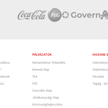
PÁLYÁZATOK
HOGYAN S
nálása
Humanitárius Település
Adományo
e?
Kenedi Alap
Önkéntes
entések
TEA
Véradás
ása
VTA
Tagág - ta
Szociális Alap
Jótékonysági Alap
Közösségfejlesztési