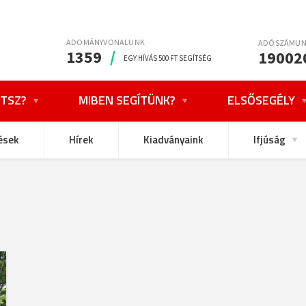
ADOMÁNYVONALUNK
ADÓSZÁMU
1359
/
19002
EGY HÍVÁS 500 FT SEGÍTSÉG
TSZ?
MIBEN SEGÍTÜNK?
ELSŐSEGÉLY
ések
Hírek
Kiadványaink
Ifjúság