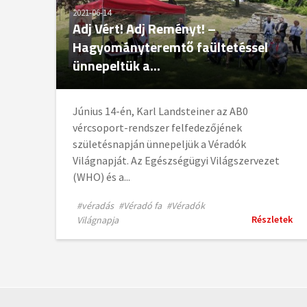
2021-06-14
Adj Vért! Adj Reményt! –
Hagyományteremtő faültetéssel
ünnepeltük a...
Június 14-én, Karl Landsteiner az AB0
vércsoport-rendszer felfedezőjének
születésnapján ünnepeljük a Véradók
Világnapját. Az Egészségügyi Világszervezet
(WHO) és a...
#véradás
#Véradó fa
#Véradók
Részletek
Világnapja