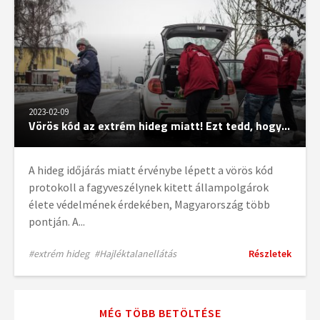
2023-02-09
Vörös kód az extrém hideg miatt! Ezt tedd, hogy...
A hideg időjárás miatt érvénybe lépett a vörös kód
protokoll a fagyveszélynek kitett állampolgárok
élete védelmének érdekében, Magyarország több
pontján. A...
#extrém hideg
#Hajléktalanellátás
Részletek
MÉG TÖBB BETÖLTÉSE