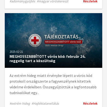
#adománygyűjtés
#magyar vöröskereszt
Részletek
2025-02-21
MEGHOSSZABBÍTOTT vörös kód: február 24.
reggelig tart a készültség
Az extrém hideg miatt érvénybe lépett a vörös kód
protokoll országszerte a fagyveszélynek kitettek
védelme érdekében. Összegyűjtöttük a legfontosabb
tudnivalókat egy...
#extrém hideg
#Hajléktalanellátás
Részletek