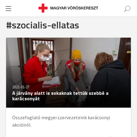
#szocialis-ellatas
2021-01-27
A járvány alatt is sokaknak tettük szebbé a
karácsonyát
Összefoglaló megyei szervezeteink karácsonyi
akcióiról.