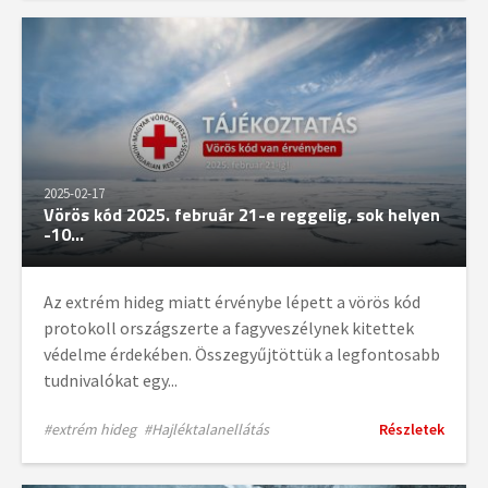
2025-02-17
Vörös kód 2025. február 21-e reggelig, sok helyen
-10...
Az extrém hideg miatt érvénybe lépett a vörös kód
protokoll országszerte a fagyveszélynek kitettek
védelme érdekében. Összegyűjtöttük a legfontosabb
tudnivalókat egy...
#extrém hideg
#Hajléktalanellátás
Részletek