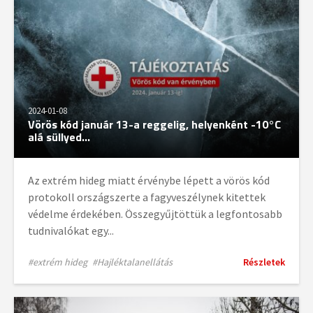
2024-01-08
Vörös kód január 13-a reggelig, helyenként -10°C
alá süllyed...
Az extrém hideg miatt érvénybe lépett a vörös kód
protokoll országszerte a fagyveszélynek kitettek
védelme érdekében. Összegyűjtöttük a legfontosabb
tudnivalókat egy...
#extrém hideg
#Hajléktalanellátás
Részletek